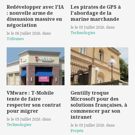
Redévelopper avec l'IA
Les pirates de GPS à
: nouvelle arme de
l'abordage de la
dissuasion massive en
marine marchande
négociation
le le 03 Juillet 2026
, dans
Technologies
le le 06 Juillet 2026
, dans
Tribunes
VMware : T-Mobile
Gentilly troque
tente de faire
Microsoft pour des
respecter son contrat
solutions françaises, à
pour migrer
commencer par son
intranet
le le 03 Juillet 2026
, dans
Technologies
le le 03 Juillet 2026
, dans
Projets