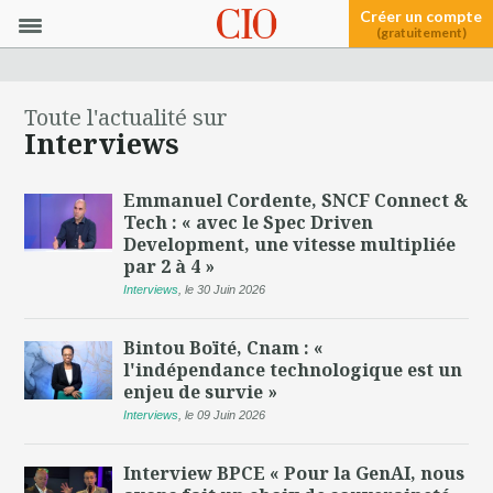
Créer un compte
(gratuitement)
Toute l'actualité sur
Interviews
Emmanuel Cordente, SNCF Connect &
Tech : « avec le Spec Driven
Development, une vitesse multipliée
par 2 à 4 »
Interviews
,
le 30 Juin 2026
Bintou Boïté, Cnam : «
l'indépendance technologique est un
enjeu de survie »
Interviews
,
le 09 Juin 2026
Interview BPCE « Pour la GenAI, nous