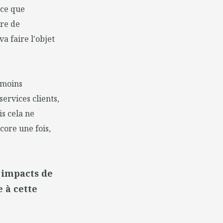
 ce que
ère de
a faire l'objet
nmoins
services clients,
s cela ne
core une fois,
s impacts de
 à cette