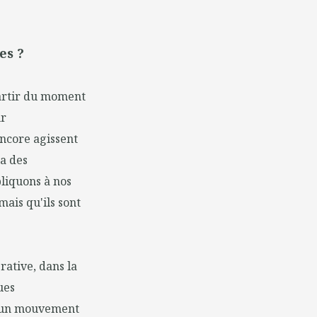
es ?
partir du moment
ur
encore agissent
 a des
pliquons à nos
mais qu'ils sont
rative, dans la
ues
ns un mouvement