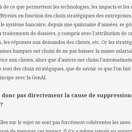
à de ce que permettent les technologies, les impacts et le
ifférents en fonction des choix stratégiques des entreprises.
le système bancaire, depuis une quinzaine d'années, se gén
s traitements de dossiers, y compris avec l'attribution de cr
, les réponses aux demandes des clients, etc. Or les stratég
taines banques ont choisi de ne pas baisser la masse salaria
vice aux clients, alors que d'autres ont choisi l'automatisat
Ce sont des choix stratégiques, que de savoir ce que l'on fait 
incipe avec la GenAI.
t donc pas directement la cause de suppression
?
lles sur le sujet ne sont pas forcément cohérentes les unes 
liqué de mesurer cet impact. Il n'y a même jamais eu autan