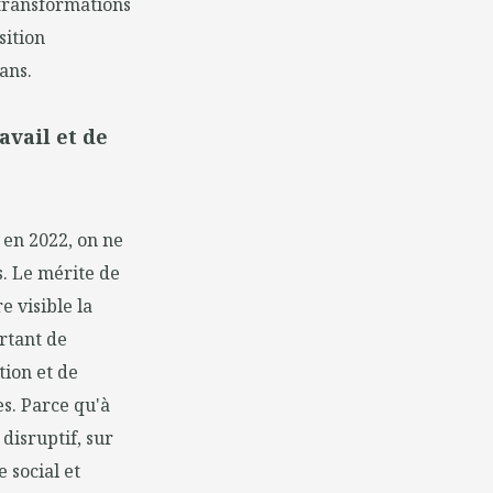
 transformations
sition
ans.
avail et de
 en 2022, on ne
ts. Le mérite de
e visible la
ortant de
tion et de
es. Parce qu'à
isruptif, sur
 social et