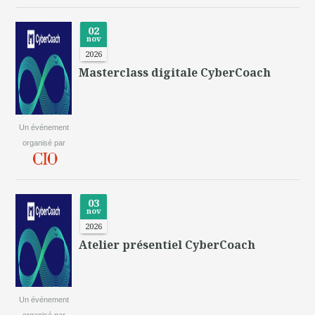
02
nov
2026
Masterclass digitale CyberCoach
Un événement
organisé par
03
nov
2026
Atelier présentiel CyberCoach
Un événement