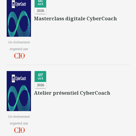
05
oct
2026
Masterclass digitale CyberCoach
Un événement
organisé par
07
oct
2026
Atelier présentiel CyberCoach
Un événement
organisé par