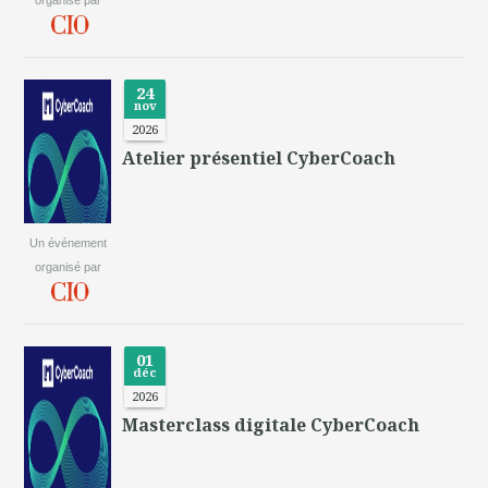
organisé par
24
nov
2026
Atelier présentiel CyberCoach
Un événement
organisé par
01
déc
2026
Masterclass digitale CyberCoach