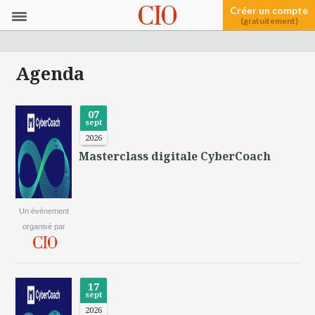
Créer un compte
(gratuitement)
Agenda
07
sept
2026
Masterclass digitale CyberCoach
Un événement
organisé par
17
sept
2026