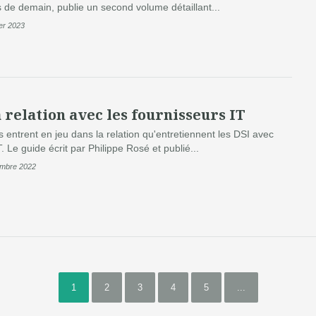
ts de demain, publie un second volume détaillant...
ier 2023
 relation avec les fournisseurs IT
 entrent en jeu dans la relation qu'entretiennent les DSI avec
. Le guide écrit par Philippe Rosé et publié...
embre 2022
1
2
3
4
5
...