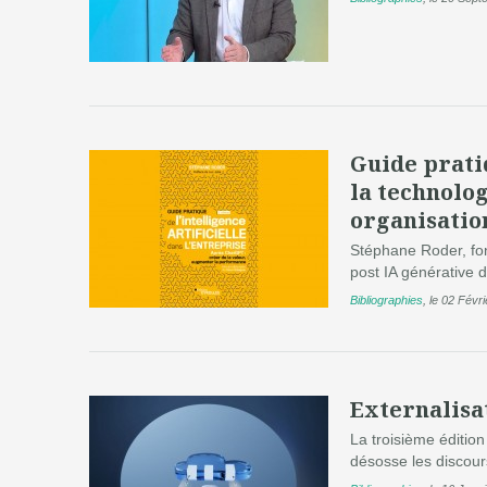
Guide pratiq
la technolog
organisatio
Stéphane Roder, fon
post IA générative d
Bibliographies
,
le 02 Févr
Externalisat
La troisième édition
désosse les discour