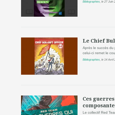
Bibliographies
,
le 27 Juin
Le Chief Bul
Après le succès du p
celui-ci remet le c
Bibliographies
,
le 14 Avril
Ces guerres 
composante 
Le collectif Red Te