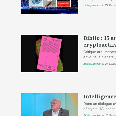
Bibliographies
,
le 24 Déc
Biblio : 15 
cryptoactif
Critique argumentée
envouté la planète", 
Bibliographies
,
le 27 Sept
Intelligence 
Dans un dialogue av
décrypte l'IA, ses 
Bibliographies
,
le 20 Sept