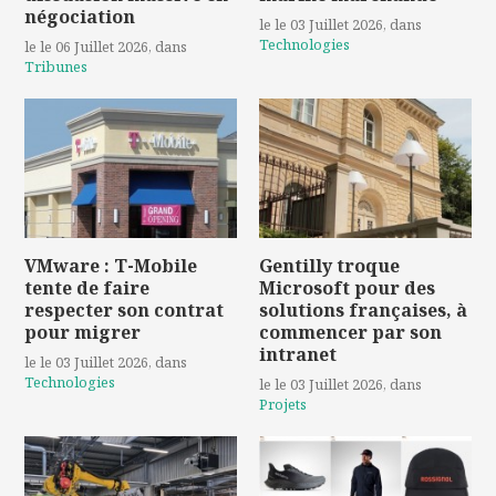
négociation
le le 03 Juillet 2026
, dans
Technologies
le le 06 Juillet 2026
, dans
Tribunes
VMware : T-Mobile
Gentilly troque
tente de faire
Microsoft pour des
respecter son contrat
solutions françaises, à
pour migrer
commencer par son
intranet
le le 03 Juillet 2026
, dans
Technologies
le le 03 Juillet 2026
, dans
Projets