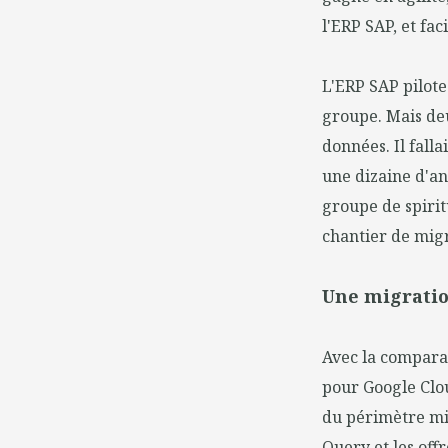
l'ERP SAP, et fa
L'ERP SAP pilote
groupe. Mais deu
données. Il fall
une dizaine d'an
groupe de spirit
chantier de migr
Une migratio
Avec la compara
pour Google Clou
du périmètre mi
Query et les offr