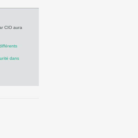
ar CIO aura
ifférents
urité dans