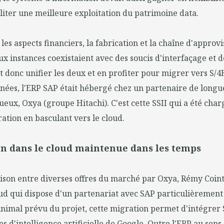
ciliter une meilleure exploitation du patrimoine data.
 les aspects financiers, la fabrication et la chaîne d'appro
x instances coexistaient avec des soucis d'interfaçage et 
ait donc unifier les deux et en profiter pour migrer vers S/
nées, l'ERP SAP était hébergé chez un partenaire de longu
ueux, Oxya (groupe Hitachi). C'est cette SSII qui a été cha
ation en basculant vers le cloud.
n dans le cloud maintenue dans les temps
ison entre diverses offres du marché par Oxya, Rémy Coin
d qui dispose d'un partenariat avec SAP particulièrement 
nimal prévu du projet, cette migration permet d'intégrer
es d'intelligence artificielle de Google. Outre l'ERP au sens s