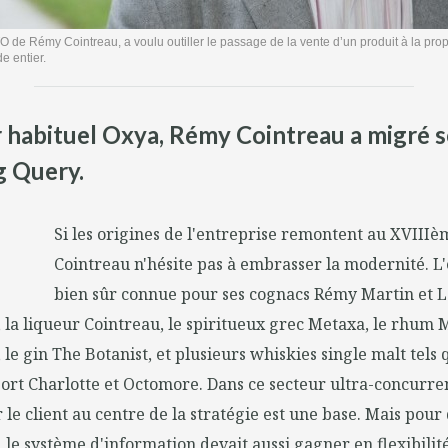
 de Rémy Cointreau, a voulu outiller le passage de la vente d’un produit à la pro
e entier.
r habituel Oxya, Rémy Cointreau a migré 
g Query.
Si les origines de l'entreprise remontent au XVIIIè
Cointreau n'hésite pas à embrasser la modernité. L'
bien sûr connue pour ses cognacs Rémy Martin et Lo
la liqueur Cointreau, le spiritueux grec Metaxa, le rhum 
le gin The Botanist, et plusieurs whiskies single malt tels 
ort Charlotte et Octomore. Dans ce secteur ultra-concurrent
 le client au centre de la stratégie est une base. Mais pour
, le système d'information devait aussi gagner en flexibil