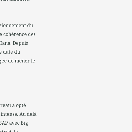
visionnement du
de cohérence des
4Hana. Depuis
e date du
rgée de mener le
treau a opté
intense. Au delà
 SAP avec Big
trict, la