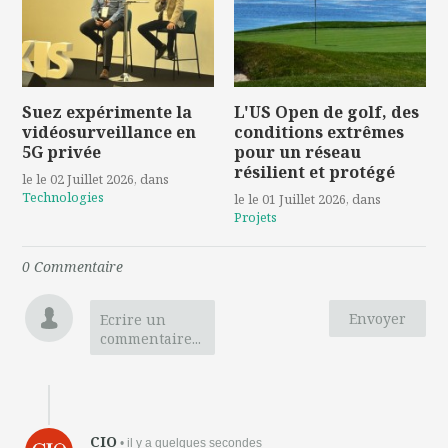
Suez expérimente la
L'US Open de golf, des
vidéosurveillance en
conditions extrêmes
5G privée
pour un réseau
résilient et protégé
le le 02 Juillet 2026
, dans
Technologies
le le 01 Juillet 2026
, dans
Projets
0
Commentaire
Envoyer
Ecrire un
commentaire...
CIO
• il y a quelques secondes