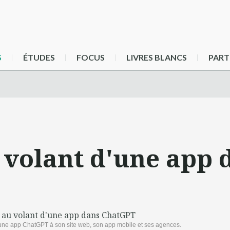
S
ÉTUDES
FOCUS
LIVRES BLANCS
PART
 volant d'une app
une app ChatGPT à son site web, son app mobile et ses agences.