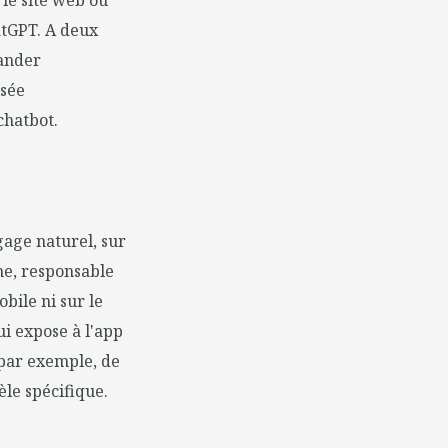
le site web ou
atGPT. A deux
mander
osée
chatbot.
gage naturel, sur
ne, responsable
bile ni sur le
ui expose à l'app
 par exemple, de
èle spécifique.