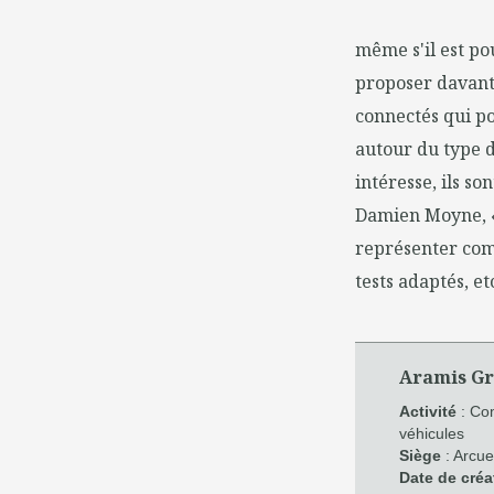
même s'il est po
proposer davanta
connectés qui p
autour du type d
intéresse, ils s
Damien Moyne, «
représenter com
tests adaptés, etc
Aramis Gr
Activité
: Com
véhicules
Siège
: Arcue
Date de créa