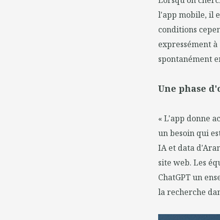
Lorsqu'on cherch
l'app mobile, il
conditions cepe
expressément à 
spontanément en
Une phase d'
« L'app donne ac
un besoin qui e
IA et data d'Ara
site web. Les éq
ChatGPT un ensem
la recherche dan