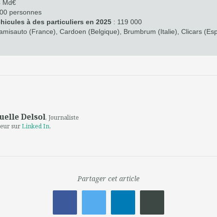
4 Md€
00 personnes
hicules à des particuliers en 2025
: 119 000
amisauto (France), Cardoen (Belgique), Brumbrum (Italie), Clicars (Es
lle Delsol
, Journaliste
teur sur
Linked In
,
Partager cet article