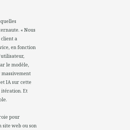
 quelles
ternaute. « Nous
client a
vice, en fonction
utilisateur,
par le modèle,
ir massivement
et IA sur cette
itération. Et
ble.
roie pour
 site web ou son