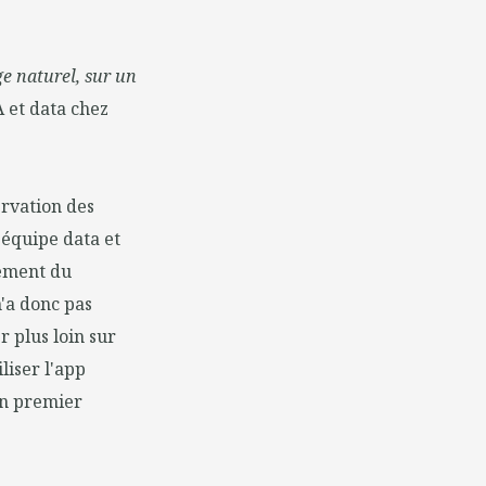
e naturel, sur un
 et data chez
ervation des
n équipe data et
nement du
'a donc pas
r plus loin sur
liser l'app
un premier