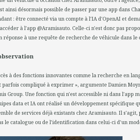
e un véhicule d'occasion chez Aramisauto, outre l'agence, 
 est ainsi désormais possible de passer par une app dans Ch
ndant : être connecté via un compte à l'IA d'OpenAI et de
accéder à l'app @Aramisauto. Celle-ci n'est donc pas prop
 réponse à une requête de recherche de véhicule dans le 
observation
cès à des fonctions innovantes comme la recherche en lan
st parfois compliqué à exprimer », argumente Damien Moy
mis Group. Une fonction qui n'est accessible ni dans l'app mo
uipes data et IA ont réalisé un développement spécifique q
ble de services déjà existants chez Aramisauto. Il s'agit,
s le catalogue ou de l'identification dans celui-ci d'un mod