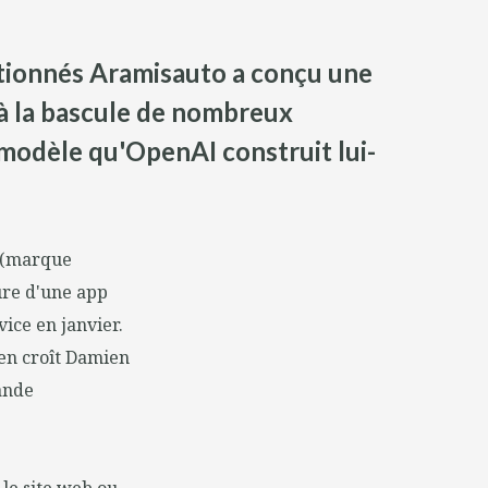
itionnés Aramisauto a conçu une
 à la bascule de nombreux
 modèle qu'OpenAI construit lui-
 (marque
ure d'une app
ice en janvier.
 en croît Damien
ande