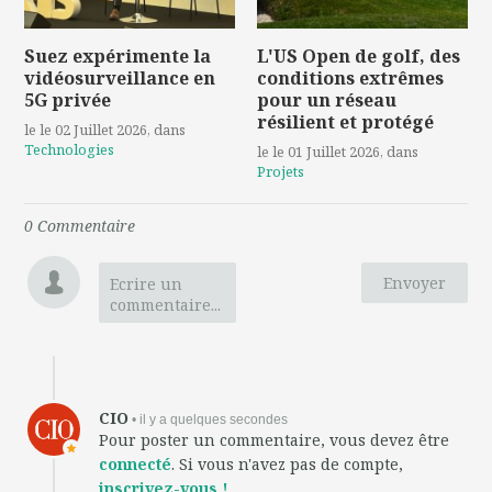
Suez expérimente la
L'US Open de golf, des
vidéosurveillance en
conditions extrêmes
5G privée
pour un réseau
résilient et protégé
le le 02 Juillet 2026
, dans
Technologies
le le 01 Juillet 2026
, dans
Projets
0
Commentaire
Envoyer
Ecrire un
commentaire...
CIO
• il y a quelques secondes
Pour poster un commentaire, vous devez être
connecté
. Si vous n'avez pas de compte,
inscrivez-vous !