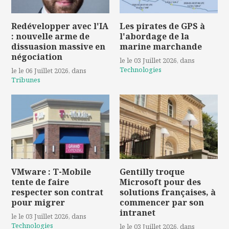
Redévelopper avec l'IA
Les pirates de GPS à
: nouvelle arme de
l'abordage de la
dissuasion massive en
marine marchande
négociation
le le 03 Juillet 2026
, dans
Technologies
le le 06 Juillet 2026
, dans
Tribunes
VMware : T-Mobile
Gentilly troque
tente de faire
Microsoft pour des
respecter son contrat
solutions françaises, à
pour migrer
commencer par son
intranet
le le 03 Juillet 2026
, dans
Technologies
le le 03 Juillet 2026
, dans