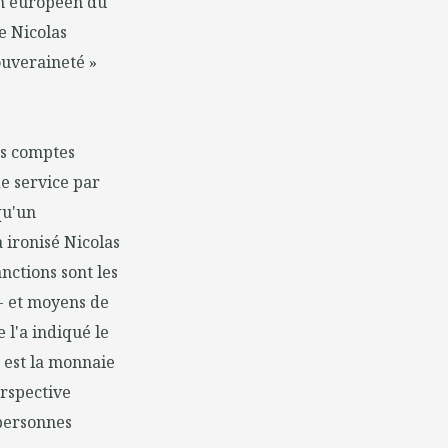
en européen du
e Nicolas
ouveraineté »
es comptes
de service par
qu'un
 ironisé Nicolas
nctions sont les
- et moyens de
l'a indiqué le
r est la monnaie
erspective
 personnes