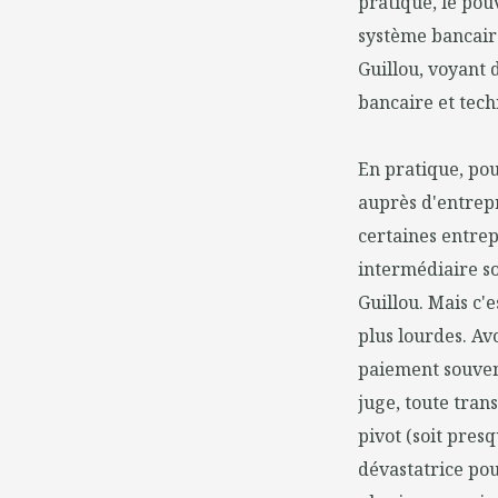
pratique, le pou
système bancaire
Guillou, voyant 
bancaire et tech
En pratique, pou
auprès d'entrepr
certaines entrepr
intermédiaire so
Guillou. Mais c'
plus lourdes. Av
paiement souven
juge, toute tran
pivot (soit pres
dévastatrice po