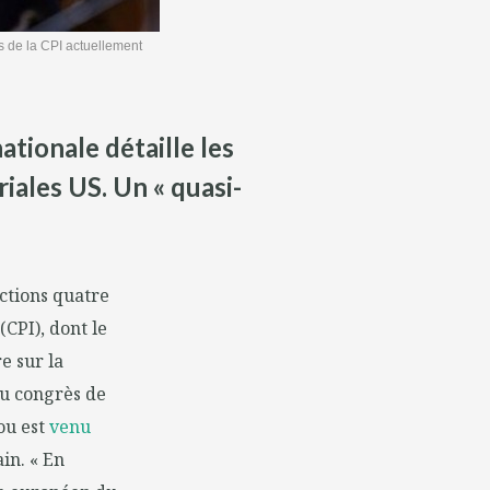
ts de la CPI actuellement
ationale détaille les
iales US. Un « quasi-
nctions quatre
(CPI), dont le
e sur la
 du congrès de
ou est
venu
in. « En