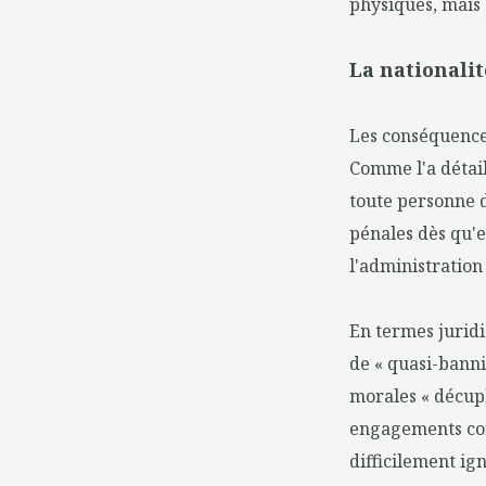
physiques, mais 
La nationalit
Les conséquence
Comme l'a détaill
toute personne d
pénales dès qu'e
l'administration
En termes jurid
de « quasi-banni
morales « décupl
engagements cont
difficilement i