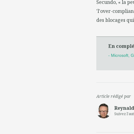
Secundo, « la pe
'l'over-complianc
des blocages qui
En compl
- Microsoft, 
Article rédigé par
Reynald
Suivez l'au