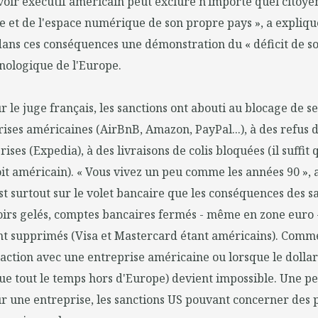
voir exécutif américain peut exclure n'importe quel citoy
 et de l'espace numérique de son propre pays », a expliqu
dans ces conséquences une démonstration du « déficit de s
nologique de l'Europe.
r le juge français, les sanctions ont abouti au blocage de s
ises américaines (AirBnB, Amazon, PayPal...), à des refus 
ises (Expedia), à des livraisons de colis bloquées (il suffit 
it américain). « Vous vivez un peu comme les années 90 », a
est surtout sur le volet bancaire que les conséquences des sa
oirs gelés, comptes bancaires fermés - même en zone euro 
t supprimés (Visa et Mastercard étant américains). Comme 
saction avec une entreprise américaine ou lorsque le dolla
que tout le temps hors d'Europe) devient impossible. Une p
ur une entreprise, les sanctions US pouvant concerner des