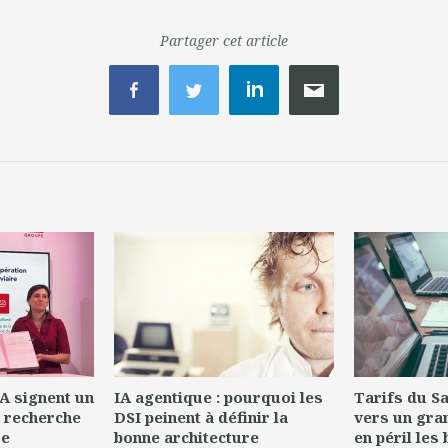
Partager cet article
A signent un
IA agentique : pourquoi les
Tarifs du Saa
 recherche
DSI peinent à définir la
vers un gra
re
bonne architecture
en péril les