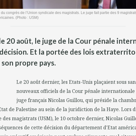
s du congrès de l’Union syndicale des magistrats. Le juge fait partie des 9 magistra
ricaines. (Photo : USM)
e 20 août, le juge de la Cour pénale intern
cision. Et la portée des lois extraterritor
 son propre pays.
Le 20 août dernier, les Etats-Unis plaçaient sous sa
nouveaux officiels de la Cour pénale internationale 
juge français Nicolas Guillou, qui préside la chambr
Etat de Palestine au sein de la juridiction de la Haye. Lors
e des magistrats (USM), le 10 octobre dernier, Nicolas Guill
séquences de cette décision du département d'Etat américa