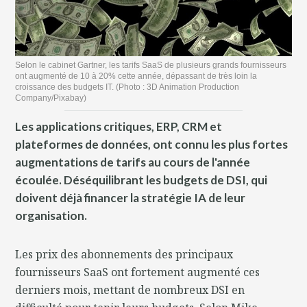
Selon le cabinet Gartner, les tarifs SaaS de plusieurs grands fournisseurs
ont augmenté de 10 à 20% cette année, dépassant de très loin la
croissance des budgets IT. (Photo : 3D Animation Production
Company/Pixabay)
Les applications critiques, ERP, CRM et
plateformes de données, ont connu les plus fortes
augmentations de tarifs au cours de l'année
écoulée. Déséquilibrant les budgets de DSI, qui
doivent déjà financer la stratégie IA de leur
organisation.
Les prix des abonnements des principaux
fournisseurs SaaS ont fortement augmenté ces
derniers mois, mettant de nombreux DSI en