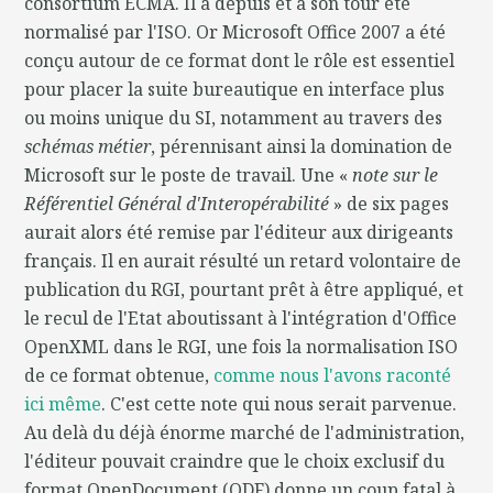
consortium ECMA. Il a depuis et à son tour été
normalisé par l'ISO. Or Microsoft Office 2007 a été
conçu autour de ce format dont le rôle est essentiel
pour placer la suite bureautique en interface plus
ou moins unique du SI, notamment au travers des
schémas métier
, pérennisant ainsi la domination de
Microsoft sur le poste de travail. Une «
note sur le
Référentiel Général d'Interopérabilité
» de six pages
aurait alors été remise par l'éditeur aux dirigeants
français. Il en aurait résulté un retard volontaire de
publication du RGI, pourtant prêt à être appliqué, et
le recul de l'Etat aboutissant à l'intégration d'Office
OpenXML dans le RGI, une fois la normalisation ISO
de ce format obtenue,
comme nous l'avons raconté
ici même
. C'est cette note qui nous serait parvenue.
Au delà du déjà énorme marché de l'administration,
l'éditeur pouvait craindre que le choix exclusif du
format OpenDocument (ODF) donne un coup fatal à