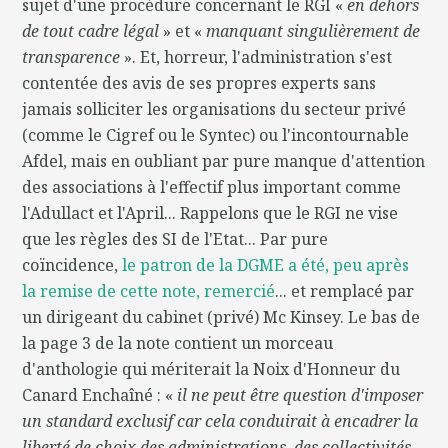
sujet d'une procédure concernant le RGI «
en dehors
de tout cadre légal
» et «
manquant singulièrement de
transparence
». Et, horreur, l'administration s'est
contentée des avis de ses propres experts sans
jamais solliciter les organisations du secteur privé
(comme le Cigref ou le Syntec) ou l'incontournable
Afdel, mais en oubliant par pure manque d'attention
des associations à l'effectif plus important comme
l'Adullact et l'April... Rappelons que le RGI ne vise
que les règles des SI de l'Etat... Par pure
coïncidence,
le patron de la DGME a été, peu après
la remise de cette note, remercié
... et remplacé par
un dirigeant du cabinet (privé) Mc Kinsey. Le bas de
la page 3 de la note contient un morceau
d'anthologie qui mériterait la Noix d'Honneur du
Canard Enchaîné : «
il ne peut être question d'imposer
un standard exclusif car cela conduirait à encadrer la
liberté de choix des administrations, des collectivités