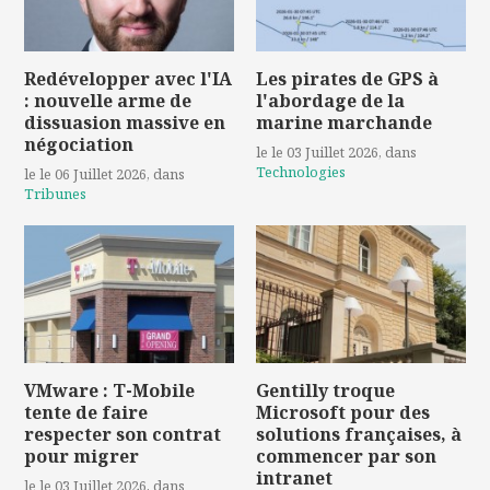
Redévelopper avec l'IA
Les pirates de GPS à
: nouvelle arme de
l'abordage de la
dissuasion massive en
marine marchande
négociation
le le 03 Juillet 2026
, dans
Technologies
le le 06 Juillet 2026
, dans
Tribunes
VMware : T-Mobile
Gentilly troque
tente de faire
Microsoft pour des
respecter son contrat
solutions françaises, à
pour migrer
commencer par son
intranet
le le 03 Juillet 2026
, dans