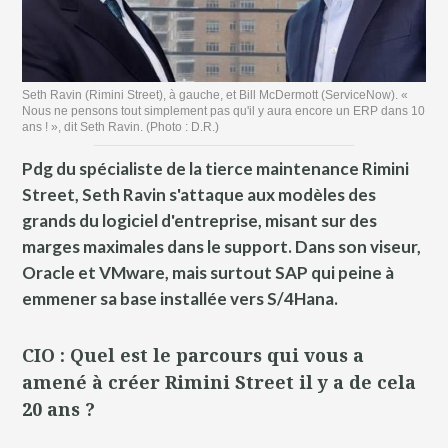
Seth Ravin (Rimini Street), à gauche, et Bill McDermott (ServiceNow). «
Nous ne pensons tout simplement pas qu'il y aura encore un ERP dans 10
ans ! », dit Seth Ravin. (Photo : D.R.)
Pdg du spécialiste de la tierce maintenance Rimini
Street, Seth Ravin s'attaque aux modèles des
grands du logiciel d'entreprise, misant sur des
marges maximales dans le support. Dans son viseur,
Oracle et VMware, mais surtout SAP qui peine à
emmener sa base installée vers S/4Hana.
CIO : Quel est le parcours qui vous a
amené à créer Rimini Street il y a de cela
20 ans ?