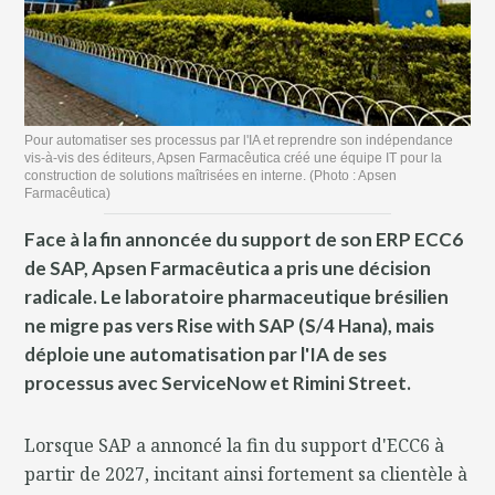
Pour automatiser ses processus par l'IA et reprendre son indépendance
vis-à-vis des éditeurs, Apsen Farmacêutica créé une équipe IT pour la
construction de solutions maîtrisées en interne. (Photo : Apsen
Farmacêutica)
Face à la fin annoncée du support de son ERP ECC6
de SAP, Apsen Farmacêutica a pris une décision
radicale. Le laboratoire pharmaceutique brésilien
ne migre pas vers Rise with SAP (S/4 Hana), mais
déploie une automatisation par l'IA de ses
processus avec ServiceNow et Rimini Street.
Lorsque SAP a annoncé la fin du support d'ECC6 à
partir de 2027, incitant ainsi fortement sa clientèle à