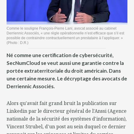
Comme le souligne François-Pierre Lani, avocat associé au cabinet
Derriennic Associés, « une règle opérationnelle n’est efficace que s’il est
possible de contraindre contractuellement un prestataire à l’appliquer. »
(Photo : D.R.)
Né comme une certification de cybersécurité,
SecNumCloud se veut aussi une garantie contre la
portée extraterritoriale du droit américain. Dans
une certaine mesure. Le décryptage des avocats de
Derriennic Associés.
Alors qu'avait fait grand bruit la publication sur
Linkedin par le directeur général de l'Anssi (Agence
nationale de la sécurité des systèmes d'information),
Vincent Strubel, d'un post au sein duquel ce dernier