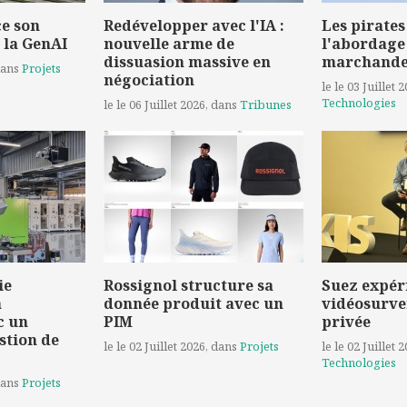
e son
Redévelopper avec l'IA :
Les pirates
 la GenAI
nouvelle arme de
l'abordage
dissuasion massive en
marchand
dans
Projets
négociation
le le 03 Juillet 
Technologies
le le 06 Juillet 2026
, dans
Tribunes
ie
Rossignol structure sa
Suez expér
a
donnée produit avec un
vidéosurve
c un
PIM
privée
stion de
le le 02 Juillet 2026
, dans
Projets
le le 02 Juillet 
Technologies
dans
Projets