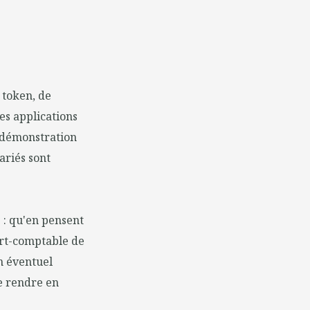
n token, de
es applications
e démonstration
lariés sont
 : qu'en pensent
pert-comptable de
Un éventuel
se rendre en