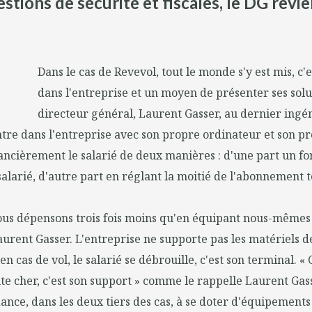
estions de sécurité et fiscales, le DG revi
Dans le cas de Revevol, tout le monde s'y est mis, c'
dans l'entreprise et un moyen de présenter ses solu
directeur général, Laurent Gasser, au dernier ing
tre dans l'entreprise avec son propre ordinateur et son p
ancièrement le salarié de deux manières : d'une part un for
salarié, d'autre part en réglant la moitié de l'abonnement 
us dépensons trois fois moins qu'en équipant nous-mêmes 
urent Gasser. L'entreprise ne supporte pas les matériels de
n cas de vol, le salarié se débrouille, c'est son terminal. « C
te cher, c'est son support » comme le rappelle Laurent Gasse
dance, dans les deux tiers des cas, à se doter d'équipements 