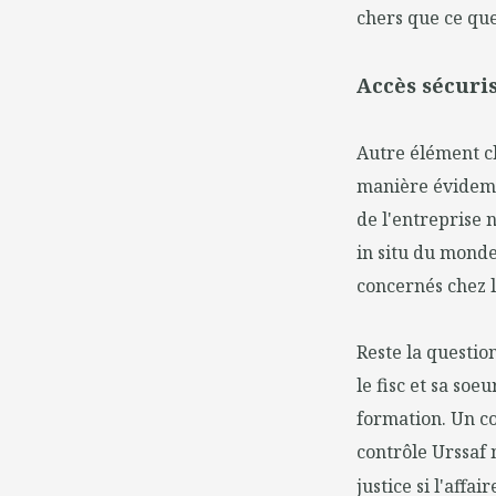
chers que ce que
Accès sécuris
Autre élément clé
manière évidemm
de l'entreprise 
in situ du monde 
concernés chez l
Reste la questio
le fisc et sa soe
formation. Un co
contrôle Urssaf 
justice si l'affai