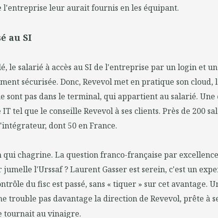
 l'entreprise leur aurait fournis en les équipant.
é au SI
, le salarié à accès au SI de l'entreprise par un login et u
ent sécurisée. Donc, Revevol met en pratique son cloud, l
ne sont pas dans le terminal, qui appartient au salarié. Un
IT tel que le conseille Revevol à ses clients. Près de 200 sa
'intégrateur, dont 50 en France.
n qui chagrine. La question franco-française par excellence
ur jumelle l'Urssaf ? Laurent Gasser est serein, c'est un ex
ntrôle du fisc est passé, sans « tiquer » sur cet avantage. 
ne trouble pas davantage la direction de Revevol, prête à 
re tournait au vinaigre.