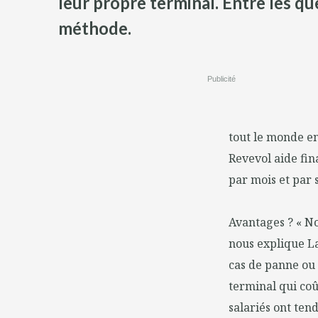
leur propre terminal. Entre les qu
méthode.
Publicité
tout le monde en
Revevol aide fin
par mois et par 
Avantages ? « No
nous explique La
cas de panne ou e
terminal qui coû
salariés ont ten