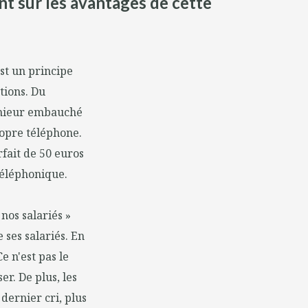
ent sur les avantages de cette
est un principe
tions. Du
énieur embauché
ropre téléphone.
fait de 50 euros
téléphonique.
nos salariés »
 ses salariés. En
e n'est pas le
r. De plus, les
dernier cri, plus