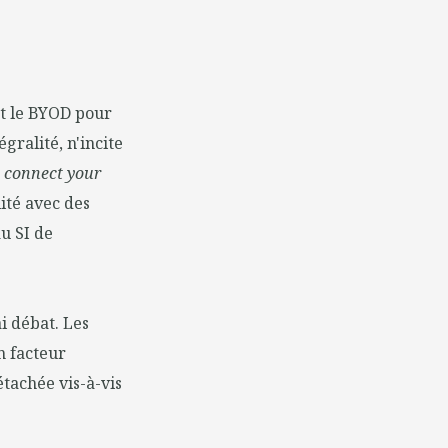
nt le BYOD pour
gralité, n'incite
u
connect your
ité avec des
u SI de
ai débat. Les
n facteur
étachée vis-à-vis