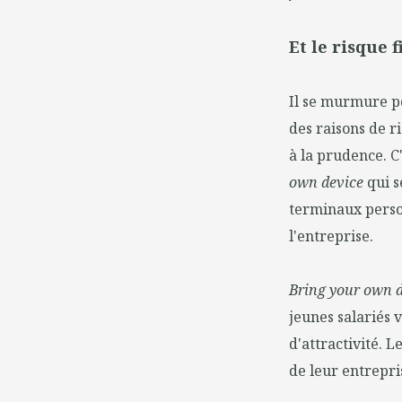
Et le risque f
Il se murmure p
des raisons de r
à la prudence. C
own device
qui s
terminaux perso
l'entreprise.
Bring your own 
jeunes salariés 
d'attractivité. L
de leur entrepri