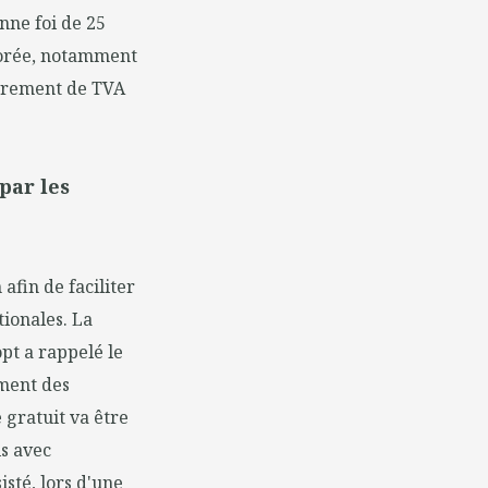
nne foi de 25
liorée, notamment
ouvrement de TVA
ar les
afin de faciliter
tionales. La
pt a rappelé le
ement des
 gratuit va être
ls avec
sté, lors d'une