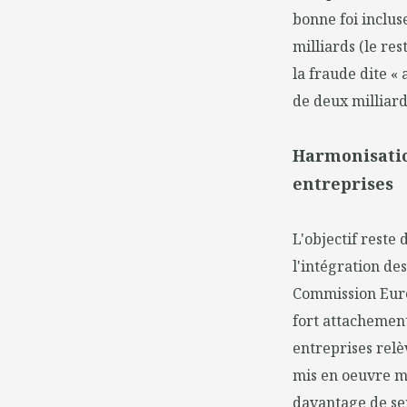
bonne foi inclus
milliards (le re
la fraude dite «
de deux milliard
Harmonisati
entreprises
L'objectif reste
l'intégration de
Commission Europ
fort attachement
entreprises relè
mis en oeuvre ma
davantage de ser