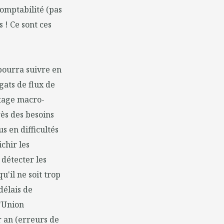
comptabilité (pas
s ! Ce sont ces
 pourra suivre en
gats de flux de
otage macro-
rès des besoins
us en difficultés
chir les
 détecter les
u'il ne soit trop
délais de
L'Union
r an (erreurs de