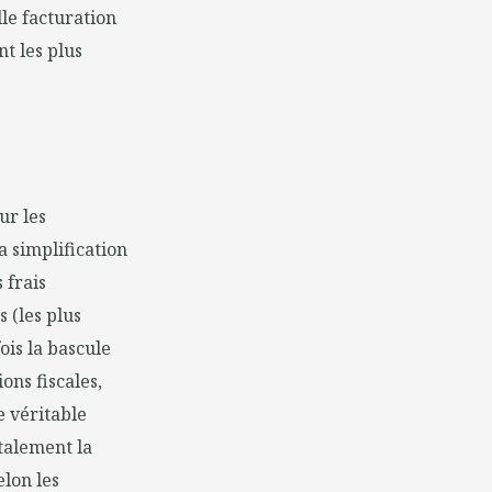
le facturation
nt les plus
ur les
a simplification
 frais
 (les plus
ois la bascule
ons fiscales,
e véritable
otalement la
elon les