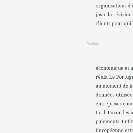
organisations d'
juste la révision
clients pour qui
Publicité
économique et un
réels. Le Portuga
au moment de la 
données utilisée
entreprises comm
tard. Parmi les i
paiements. Enfin
Européenne estim