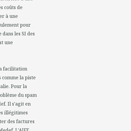
es coûts de
ler à une
seulement pour
 dans les SI des
st une
 facilitation
es comme la piste
alie. Pour la
 problème du spam
. Il s'agit en
es illégitimes
ter des factures
 Medef. L'AIFE