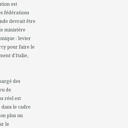
ution est
es fédérations
onde devrait être
 le ministère
onique : levier
cy pour faire le
ent d'Italie,
chargé des
eu de
s réel est
é dans le cadre
non plus un
ar le