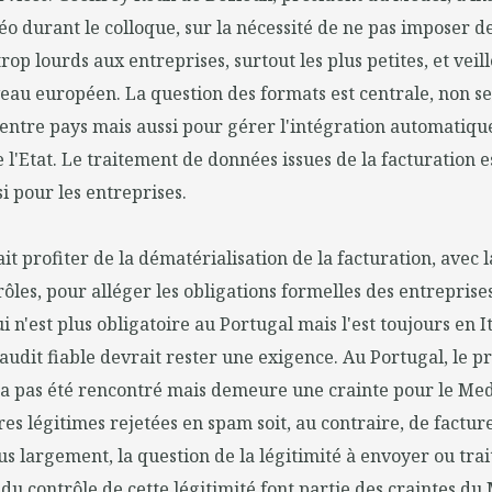
éo durant le colloque, sur la nécessité de ne pas imposer d
op lourds aux entreprises, surtout les plus petites, et veil
eau européen. La question des formats est centrale, non 
entre pays mais aussi pour gérer l'intégration automatique
e l'Etat. Le traitement de données issues de la facturation e
i pour les entreprises.
 profiter de la dématérialisation de la facturation, avec la
rôles, pour alléger les obligations formelles des entrepris
ui n'est plus obligatoire au Portugal mais l'est toujours en It
d'audit fiable devrait rester une exigence. Au Portugal, le
'a pas été rencontré mais demeure une crainte pour le Medef
ures légitimes rejetées en spam soit, au contraire, de factur
us largement, la question de la légitimité à envoyer ou trai
 du contrôle de cette légitimité font partie des craintes du