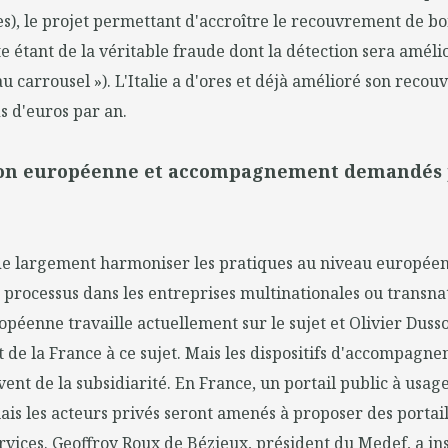
es), le projet permettant d'accroître le recouvrement de bo
ste étant de la véritable fraude dont la détection sera amé
 au carrousel »). L'Italie a d'ores et déjà amélioré son rec
s d'euros par an.
on européenne et accompagnement demandés p
 de largement harmoniser les pratiques au niveau européen 
s processus dans les entreprises multinationales ou transna
éenne travaille actuellement sur le sujet et Olivier Dusso
 de la France à ce sujet. Mais les dispositifs d'accompagn
vent de la subsidiarité. En France, un portail public à usage
is les acteurs privés seront amenés à proposer des portai
vices. Geoffroy Roux de Bézieux, président du Medef, a insi