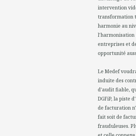
intervention vid
transformation tr
harmonie au niv
l'harmonisation 
entreprises et d
opportunité auss
Le Medef voudrait
induite des cont
d'audit fiable, q
DGFiP, la piste 
de facturation n
fait soit de fact
frauduleuses. Pl
et celle connexe