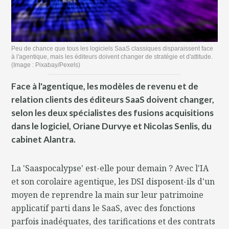
Peu de chance que tous les logiciels SaaS classiques disparaissent face
à l'agentique, mais les éditeurs doivent changer de stratégie et d'attitude.
(Image : Pixabay/Pexels)
Face à l'agentique, les modèles de revenu et de
relation clients des éditeurs SaaS doivent changer,
selon les deux spécialistes des fusions acquisitions
dans le logiciel, Oriane Durvye et Nicolas Senlis, du
cabinet Alantra.
La 'Saaspocalypse' est-elle pour demain ? Avec l'IA
et son corolaire agentique, les DSI disposent-ils d'un
moyen de reprendre la main sur leur patrimoine
applicatif parti dans le SaaS, avec des fonctions
parfois inadéquates, des tarifications et des contrats