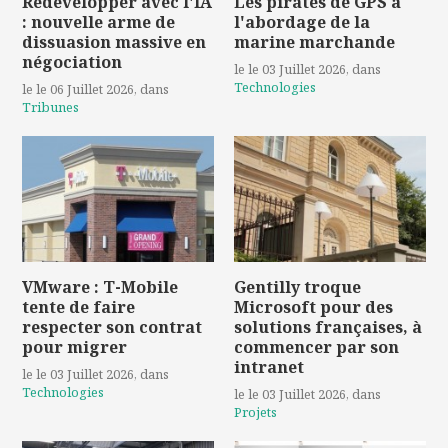
Redévelopper avec l'IA
Les pirates de GPS à
: nouvelle arme de
l'abordage de la
dissuasion massive en
marine marchande
négociation
le le 03 Juillet 2026
, dans
Technologies
le le 06 Juillet 2026
, dans
Tribunes
VMware : T-Mobile
Gentilly troque
tente de faire
Microsoft pour des
respecter son contrat
solutions françaises, à
pour migrer
commencer par son
intranet
le le 03 Juillet 2026
, dans
Technologies
le le 03 Juillet 2026
, dans
Projets