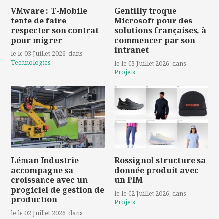
VMware : T-Mobile
Gentilly troque
tente de faire
Microsoft pour des
respecter son contrat
solutions françaises, à
pour migrer
commencer par son
intranet
le le 03 Juillet 2026
, dans
Technologies
le le 03 Juillet 2026
, dans
Projets
Léman Industrie
Rossignol structure sa
accompagne sa
donnée produit avec
croissance avec un
un PIM
progiciel de gestion de
le le 02 Juillet 2026
, dans
production
Projets
le le 02 Juillet 2026
, dans