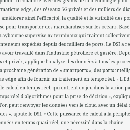
pointe. Il collabore avec des géants de la technologie pour
matique edge, des réseaux 5G privés et des milliers de disp
améliorer ainsi l'efficacité, la qualité et la visibilité des 
se pour transporter des marchandises sur les océans. Basé
 Laybourne supervise 67 terminaux qui traitent collective
onteneurs expédiés depuis des milliers de ports. Le DSI a re
s avoir travaillé dans l'industrie pétrolière et gazière. Depu
cs et privés, applique l'analyse des données à tous les proc
 la prochaine génération de « smartports », des ports intell
ue edge afin de fournir un traitement en temps réel. « L'Ed
le calcul en temps réel, qui entrent en jeu dans la vision p
emps réel d'algorithmes pour la prise de décision », expliq
l'on peut renvoyer les données vers le cloud avec un délai
des », ajoute le DSI. « Cette puissance de calcul à la périp
onnées en temps quasi réel, une nécessité dans la chaîne