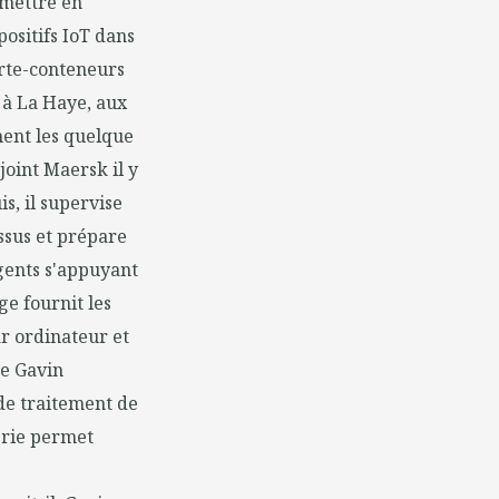
 mettre en
ositifs IoT dans
porte-conteneurs
 à La Haye, aux
ment les quelque
joint Maersk il y
is, il supervise
essus et prépare
igents s'appuyant
ge fournit les
ar ordinateur et
ue Gavin
 de traitement de
hérie permet