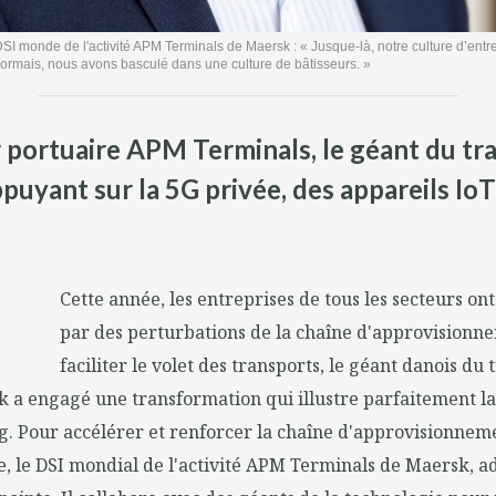
I monde de l'activité APM Terminals de Maersk : « Jusque-là, notre culture d’entre
sormais, nous avons basculé dans une culture de bâtisseurs. »
ur portuaire APM Terminals, le géant du t
puyant sur la 5G privée, des appareils IoT 
Cette année, les entreprises de tous les secteurs ont
par des perturbations de la chaîne d'approvisionn
faciliter le volet des transports, le géant danois du
 a engagé une transformation qui illustre parfaitement la
g. Pour accélérer et renforcer la chaîne d'approvisionnem
, le DSI mondial de l'activité APM Terminals de Maersk, a