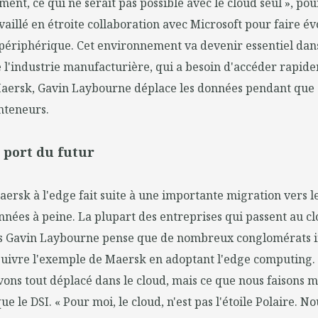
ent, ce qui ne serait pas possible avec le cloud seul », pour
aillé en étroite collaboration avec Microsoft pour faire év
e périphérique. Cet environnement va devenir essentiel d
 l'industrie manufacturière, qui a besoin d'accéder rapid
aersk, Gavin Laybourne déplace les données pendant que 
nteneurs.
e port du futur
ersk à l'edge fait suite à une importante migration vers le
années à peine. La plupart des entreprises qui passent au c
ais Gavin Laybourne pense que de nombreux conglomérats in
suivre l'exemple de Maersk en adoptant l'edge computing. «
avons tout déplacé dans le cloud, mais ce que nous faisons 
que le DSI. « Pour moi, le cloud, n'est pas l'étoile Polaire. N