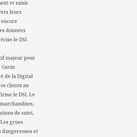
nt et saisis
vers leurs
t encore
les données
écise le DSI.
tif majeur pour
. Gavin
 de la Digital
os clients ne
firme le DSI. Le
s marchandises,
tions de suivi,
« Les grues
s dangereuses et