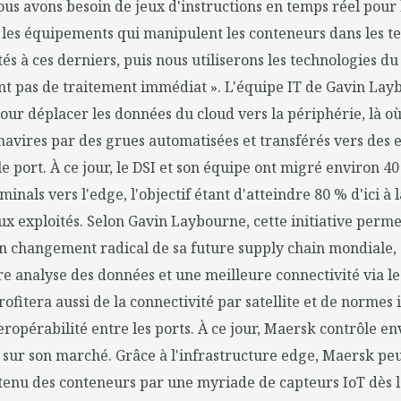
ous avons besoin de jeux d'instructions en temps réel pour
r les équipements qui manipulent les conteneurs dans les 
és à ces derniers, puis nous utiliserons les technologies d
t pas de traitement immédiat ». L'équipe IT de Gavin Layb
our déplacer les données du cloud vers la périphérie, là o
 navires par des grues automatisées et transférés vers de
le port. À ce jour, le DSI et son équipe ont migré environ 
nals vers l'edge, l'objectif étant d'atteindre 80 % d'ici à 
ux exploités. Selon Gavin Laybourne, cette initiative perm
un changement radical de sa future supply chain mondiale, 
e analyse des données et une meilleure connectivité via le
rofitera aussi de la connectivité par satellite et de normes 
eropérabilité entre les ports. À ce jour, Maersk contrôle en
 sur son marché. Grâce à l'infrastructure edge, Maersk peu
tenu des conteneurs par une myriade de capteurs IoT dès l