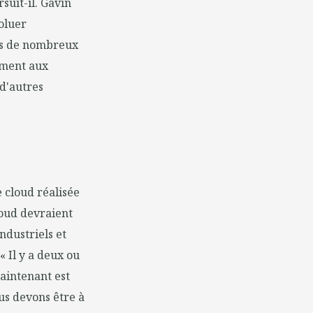
suit-il. Gavin
oluer
ans de nombreux
ement aux
d'autres
 cloud réalisée
loud devraient
dustriels et
 Il y a deux ou
maintenant est
ous devons être à