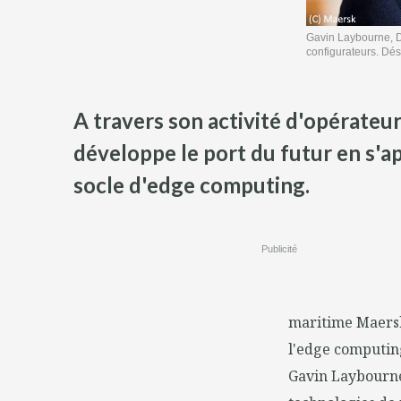
Gavin Laybourne, DS
configurateurs. Dé
A travers son activité d'opérate
développe le port du futur en s'ap
socle d'edge computing.
Publicité
maritime Maersk
l'edge computin
Gavin Laybourne