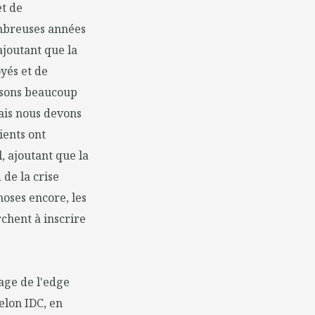
et de
ombreuses années
ajoutant que la
yés et de
lisons beaucoup
ais nous devons
ients ont
, ajoutant que la
de la crise
hoses encore, les
rchent à inscrire
age de l'edge
Selon IDC, en