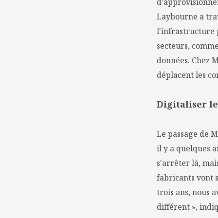
d'approvisionnem
Laybourne a trav
l'infrastructur
secteurs, comme
données. Chez M
déplacent les co
Digitaliser l
Le passage de Ma
il y a quelques 
s'arrêter là, m
fabricants vont 
trois ans, nous 
différent », indi