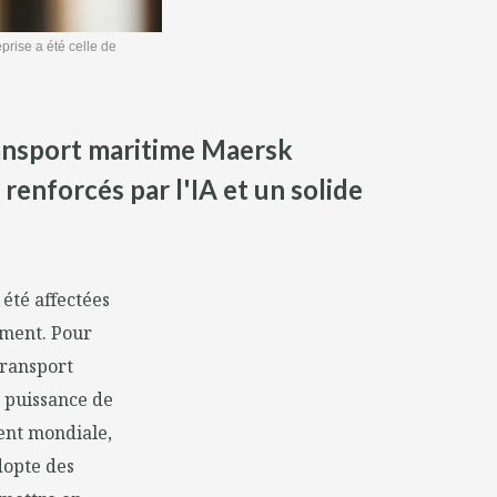
prise a été celle de
ransport maritime Maersk
renforcés par l'IA et un solide
 été affectées
ement. Pour
 transport
 puissance de
ent mondiale,
dopte des