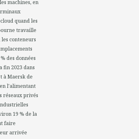
 les machines, en
terminaux
u cloud quand les
ourne travaille
ù les conteneurs
s emplacements
40 % des données
la fin 2023 dans
et à Maersk de
en l'alimentant
s réseaux privés
industrielles
viron 19 % de la
t faire
eur arrivée