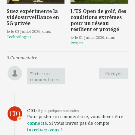
Suez expérimente la
L'US Open de golf, des
vidéosurveillance en
conditions extrêmes
5G privée
pour un réseau
résilient et protégé
le le 02 Juillet 2026
, dans
Technologies
le le 01 Juillet 2026
, dans
Projets
0
Commentaire
Envoyer
Ecrire un
commentaire...
CIO
• il y a quelques secondes
Pour poster un commentaire, vous devez être
connecté
. Si vous n'avez pas de compte,
inscrivez-vous !