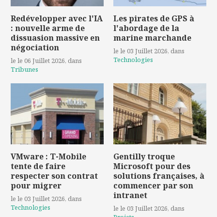
Redévelopper avec l'IA
Les pirates de GPS à
: nouvelle arme de
l'abordage de la
dissuasion massive en
marine marchande
négociation
le le 03 Juillet 2026
, dans
Technologies
le le 06 Juillet 2026
, dans
Tribunes
VMware : T-Mobile
Gentilly troque
tente de faire
Microsoft pour des
respecter son contrat
solutions françaises, à
pour migrer
commencer par son
intranet
le le 03 Juillet 2026
, dans
Technologies
le le 03 Juillet 2026
, dans
Projets