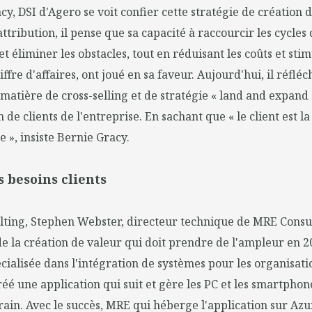
cy, DSI d'Agero se voit confier cette stratégie de création 
ttribution, il pense que sa capacité à raccourcir les cycles
 éliminer les obstacles, tout en réduisant les coûts et stim
ffre d'affaires, ont joué en sa faveur. Aujourd'hui, il réfléc
matière de cross-selling et de stratégie « land and expand 
 de clients de l'entreprise. En sachant que « le client est l
e », insiste Bernie Gracy.
s besoins clients
ting, Stephen Webster, directeur technique de MRE Consul
e la création de valeur qui doit prendre de l'ampleur en 2
écialisée dans l'intégration de systèmes pour les organisat
créé une application qui suit et gère les PC et les smartpho
ain. Avec le succès, MRE qui héberge l'application sur Azu