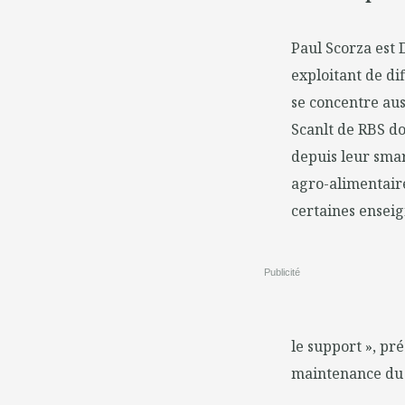
Paul Scorza est 
exploitant de di
se concentre auss
Scanlt de RBS do
depuis leur smar
agro-alimentaire
certaines ensei
Publicité
le support », pré
maintenance du 