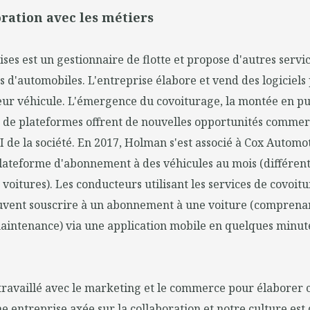
ration avec les métiers
es est un gestionnaire de flotte et propose d'autres servic
s d'automobiles. L'entreprise élabore et vend des logiciels 
leur véhicule. L'émergence du covoiturage, la montée en p
t de plateformes offrent de nouvelles opportunités commerc
I de la société. En 2017, Holman s'est associé à Cox Automo
lateforme d'abonnement à des véhicules au mois (différents
e voitures). Les conducteurs utilisant les services de covo
uvent souscrire à un abonnement à une voiture (comprenan
 maintenance) via une application mobile en quelques minut
travaillé avec le marketing et le commerce pour élaborer ce
entreprise axée sur la collaboration et notre culture est 