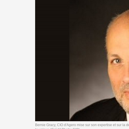
Bernie Gracy, CIO d'Agero mise sur son expertise et sur la