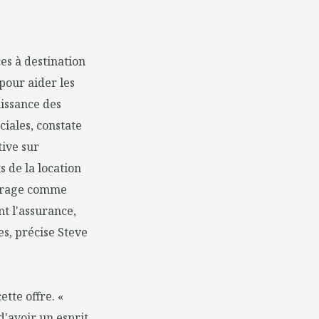
es à destination
pour aider les
uissance des
iales, constate
tive sur
 de la location
iturage comme
t l'assurance,
es, précise Steve
tte offre. «
d'avoir un esprit