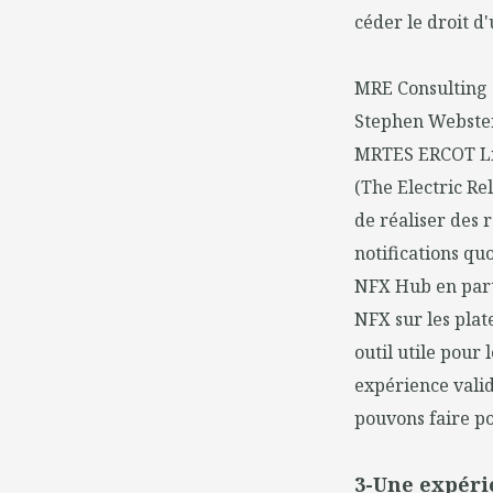
céder le droit d
MRE Consulting é
Stephen Webster,
MRTES ERCOT List
(The Electric Rel
de réaliser des 
notifications qu
NFX Hub en part
NFX sur les plat
outil utile pour 
expérience vali
pouvons faire po
3-Une expéri