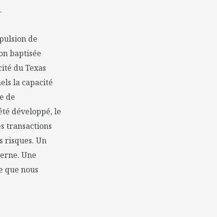
.
pulsion de
on baptisée
cité du Texas
els la capacité
ne de
été développé, le
s transactions
s risques. Un
nterne. Une
e que nous