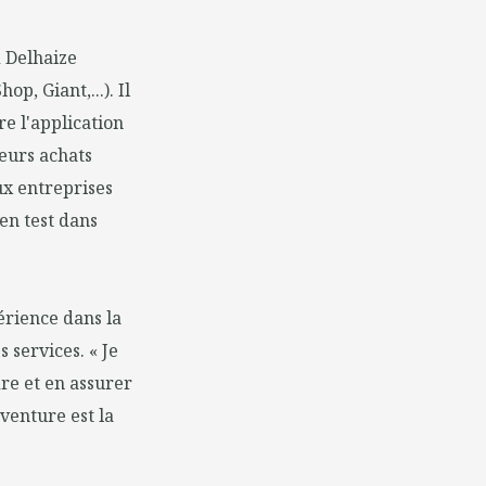
d Delhaize
p, Giant,...). Il
re l'application
leurs achats
ux entreprises
en test dans
érience dans la
 services. « Je
dre et en assurer
aventure est la