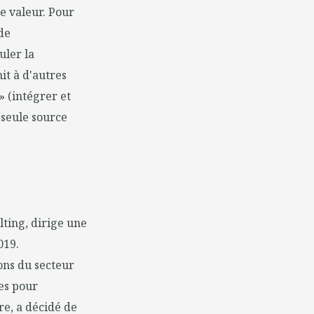
de valeur. Pour
 de
uler la
hit à d'autres
» (intégrer et
a seule source
ting, dirige une
019.
ions du secteur
nes pour
re, a décidé de