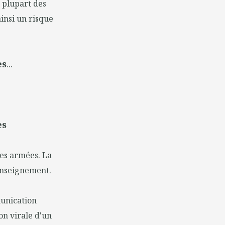
a plupart des
ainsi un risque
es
...
es
ces armées. La
renseignement.
munication
ion virale d'un