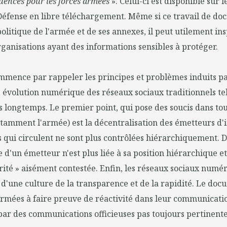
uences pour les forces armées
». Celui-ci est disponible sur l
Défense en libre téléchargement. Même si ce travail de doct
politique de l'armée et de ses annexes, il peut utilement ins
rganisations ayant des informations sensibles à protéger.
mence par rappeler les principes et problèmes induits pa
, évolution numérique des réseaux sociaux traditionnels tel
s longtemps. Le premier point, qui pose des soucis dans to
tamment l'armée) est la décentralisation des émetteurs d'
 qui circulent ne sont plus contrôlées hiérarchiquement.
e d'un émetteur n'est plus liée à sa position hiérarchique et 
érité » aisément contestée. Enfin, les réseaux sociaux numé
'une culture de la transparence et de la rapidité. Le doc
armées à faire preuve de réactivité dans leur communicatio
ar des communications officieuses pas toujours pertinente