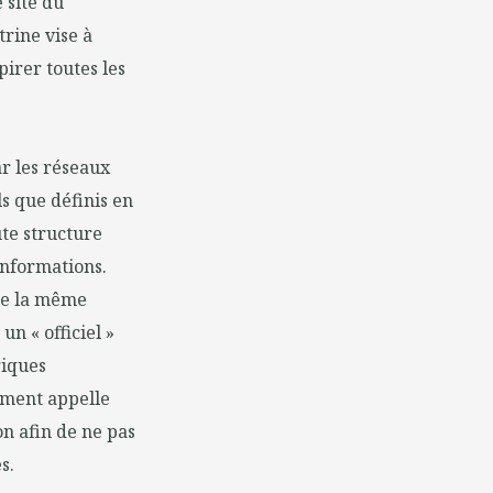
e site du
rine vise à
pirer toutes les
r les réseaux
s que définis en
ute structure
informations.
 De la même
un « officiel »
riques
ument appelle
n afin de ne pas
s.