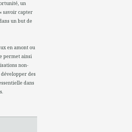
ortunité, un
« savoir capter
 dans un but de
iaux en amont ou
e permet ainsi
nisations non-
e développer des
ssentielle dans
s.