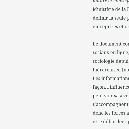
nature et conséq
Ministère de la 
définir la seule 
entreprises et o
Le document com
sociaux en ligne
sociologie depui
hiérarchisée (no
Les informations
façon, l'influenc
peut voir sa « v
s'accompagnent d
donc les forces 
être débordées p