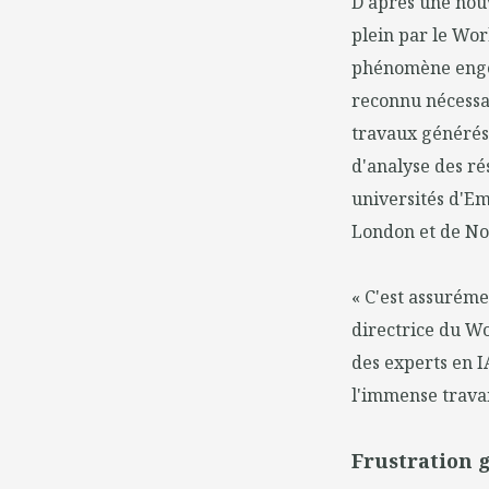
D'après une nou
plein par le Wor
phénomène engen
reconnu nécessair
travaux générés 
d'analyse des ré
universités d'Em
London et de No
« C'est assuréme
directrice du Wo
des experts en I
l'immense trava
Frustration 