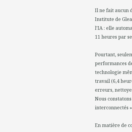
Il ne fait aucun
Institute de Gle
l'IA : elle auto
11 heures par s
Pourtant, seulem
performances de
technologie mêm
travail (6,4 heur
erreurs, nettoyer
Nous constatons 
interconnectés »
En matière de co