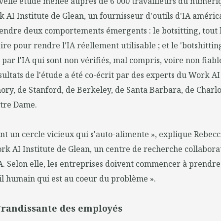
velle étude menée auprès de 6 000 travailleurs du numéri
k AI Institute de Glean, un fournisseur d'outils d'IA améric
dre deux comportements émergents : le botsitting, tout l
e pour rendre l'IA réellement utilisable ; et le 'botshitting
par l'IA qui sont non vérifiés, mal compris, voire non fiabl
sultats de l'étude a été co-écrit par des experts du Work AI 
ory, de Stanford, de Berkeley, de Santa Barbara, de Charlo
tre Dame.
nt un cercle vicieux qui s'auto-alimente », explique Rebecc
rk AI Institute de Glean, un centre de recherche collabora
A. Selon elle, les entreprises doivent commencer à prendr
il humain qui est au coeur du problème ».
grandissante des employés