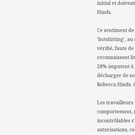
initial et doive
Hinds.
Ce sentiment de 
'botshitting', au
vérifié, faute d
reconnaissent liv
28% imputent à l
décharger de son
Rebecca Hinds. O
Les travailleurs
comportement, no
incontrôlables s
autorisations, c