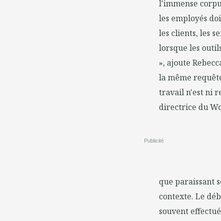
l'immense corpus
les employés doi
les clients, les 
lorsque les outi
», ajoute Rebecca
la même requête.
travail n'est ni 
directrice du Wo
Publicité
que paraissant 
contexte. Le déb
souvent effectué