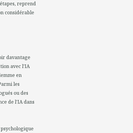
s étapes, reprend
ion considérable
voir davantage
tion avec l'IA
dilemme en
Parmi les
logués ou des
ce de l'IA dans
é psychologique