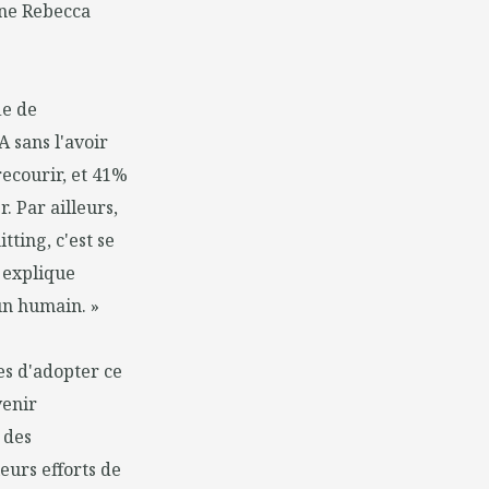
gne Rebecca
ie de
A sans l'avoir
recourir, et 41%
. Par ailleurs,
ting, c'est se
 explique
un humain. »
es d'adopter ce
venir
 des
eurs efforts de