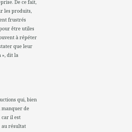
rise. De ce fait,
 les produits,
vent frustrés
pour être utiles
 souvent à répéter
stater que leur
», dit la
uctions qui, bien
ou manquer de
car il est
 au résultat