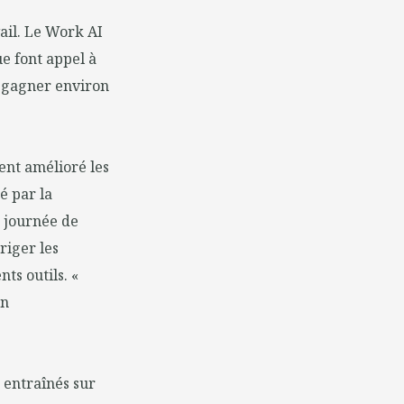
vail. Le Work AI
ue font appel à
de gagner environ
ment amélioré les
é par la
 journée de
rriger les
nts outils. «
on
 entraînés sur