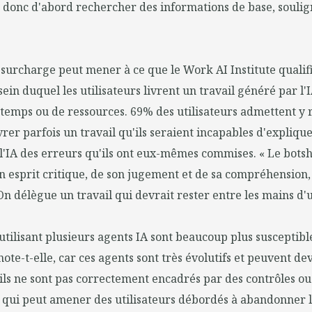
nt donc d'abord rechercher des informations de base, souli
surcharge peut mener à ce que le Work AI Institute qualif
 sein duquel les utilisateurs livrent un travail généré par l'I
e temps ou de ressources. 69% des utilisateurs admettent y 
rer parfois un travail qu'ils seraient incapables d'expliquer
'IA des erreurs qu'ils ont eux-mêmes commises. « Le botshit
 esprit critique, de son jugement et de sa compréhension,
n délègue un travail qui devrait rester entre les mains d'
 utilisant plusieurs agents IA sont beaucoup plus susceptibl
te-t-elle, car ces agents sont très évolutifs et peuvent de
'ils ne sont pas correctement encadrés par des contrôles ou
e qui peut amener des utilisateurs débordés à abandonner l