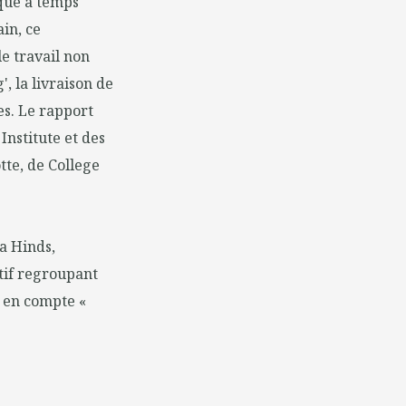
que à temps
ain, ce
e travail non
', la livraison de
es. Le rapport
Institute et des
tte, de College
a Hinds,
tif regroupant
e en compte «