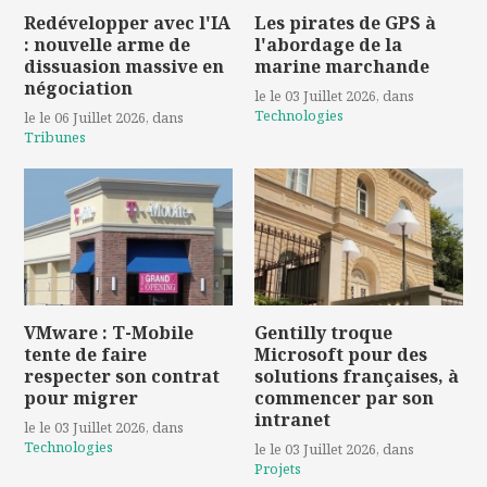
Redévelopper avec l'IA
Les pirates de GPS à
: nouvelle arme de
l'abordage de la
dissuasion massive en
marine marchande
négociation
le le 03 Juillet 2026
, dans
Technologies
le le 06 Juillet 2026
, dans
Tribunes
VMware : T-Mobile
Gentilly troque
tente de faire
Microsoft pour des
respecter son contrat
solutions françaises, à
pour migrer
commencer par son
intranet
le le 03 Juillet 2026
, dans
Technologies
le le 03 Juillet 2026
, dans
Projets