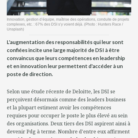
Innovation, gestion d’équipe, maîtrise des opérations, conduite de projets
complexes, etc. : 67% des DSI s’y voient déjà. (Photo : Hunters Race /
Unsplash)
L'augmentation des responsabilités qui leur sont
confiées incite une large majorité de DSI à être
convaincus que leurs compétences en leadership
et en innovation leur permettent d'accéder à un
poste de direction.
Selon une étude récente de Deloitte, les DSI se
perçoivent désormais comme des leaders business
et la plupart estiment avoir les compétences
requises pour occuper le poste le plus élevé au sein
des organisations. Deux tiers des DSI aspirent ainsi à
devenir Pdg à terme. Nombre d'entre eux affirment