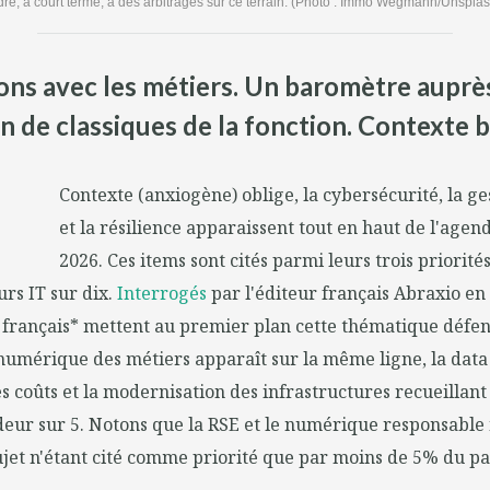
ndre, à court terme, à des arbitrages sur ce terrain. (Photo : Immo Wegmann/Unspla
tions avec les métiers. Un baromètre auprè
n de classiques de la fonction. Contexte b
Contexte (anxiogène) oblige, la cybersécurité, la ge
et la résilience apparaissent tout en haut de l'agen
2026. Ces items sont cités parmi leurs trois priorit
urs IT sur dix.
Interrogés
par l'éditeur français Abraxio en
 français* mettent au premier plan cette thématique défens
umérique des métiers apparaît sur la même ligne, la data 
es coûts et la modernisation des infrastructures recueillant
eur sur 5. Notons que la RSE et le numérique responsable 
 sujet n'étant cité comme priorité que par moins de 5% du pa