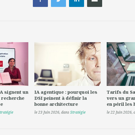
A signent un
IA agentique : pourquoi les
Tarifs du Saa
 recherche
DSI peinent à définir la
vers un gra
re
bonne architecture
en péril les
tratégie
le 23 Juin 2026
, dans
Stratégie
le 22 Juin 2026
,