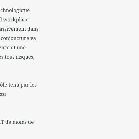
 technologique
al workplace.
 massivement dans
a conjoncture va
ience et une
s tous risques,
ôle tenu par les
ssi
 IT de moins de