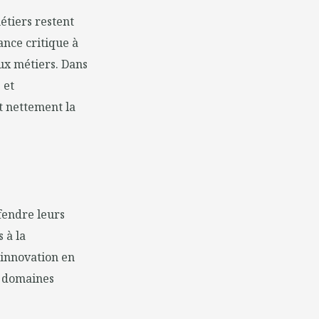
métiers restent
ance critique à
aux métiers. Dans
 et
t nettement la
fendre leurs
s à la
'innovation en
x domaines