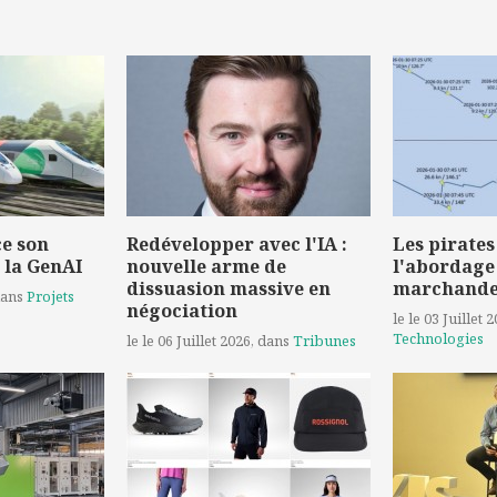
e son
Redévelopper avec l'IA :
Les pirates
 la GenAI
nouvelle arme de
l'abordage
dissuasion massive en
marchand
dans
Projets
négociation
le le 03 Juillet 
Technologies
le le 06 Juillet 2026
, dans
Tribunes