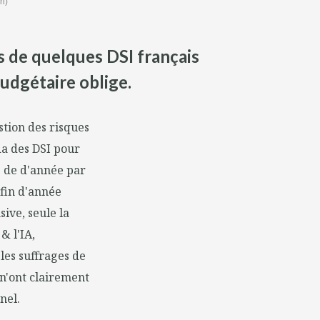
sh)
s de quelques DSI français
udgétaire oblige.
stion des risques
da des DSI pour
és de d'année par
 fin d'année
ive, seule la
& l'IA,
 les suffrages de
n'ont clairement
nel.