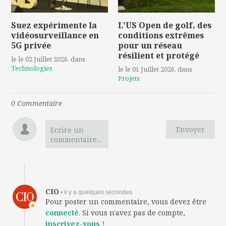
Suez expérimente la
L'US Open de golf, des
vidéosurveillance en
conditions extrêmes
5G privée
pour un réseau
résilient et protégé
le le 02 Juillet 2026
, dans
Technologies
le le 01 Juillet 2026
, dans
Projets
0
Commentaire
Envoyer
Ecrire un
commentaire...
CIO
• il y a quelques secondes
Pour poster un commentaire, vous devez être
connecté
. Si vous n'avez pas de compte,
inscrivez-vous !