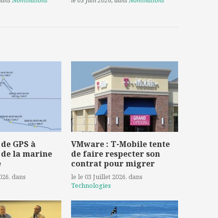
 dans
Nominations
le 03 Juin 2026
, dans
Nominations
 de GPS à
VMware : T-Mobile tente
 de la marine
de faire respecter son
e
contrat pour migrer
2026
, dans
le le 03 Juillet 2026
, dans
Technologies