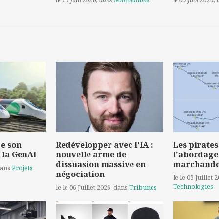
le 10 Juin 2026
, dans
Nominations
le 05 Juin 2026
,
e son
Redévelopper avec l'IA :
Les pirates
 la GenAI
nouvelle arme de
l'abordage
dissuasion massive en
marchand
dans
Projets
négociation
le le 03 Juillet 
Technologies
le le 06 Juillet 2026
, dans
Tribunes