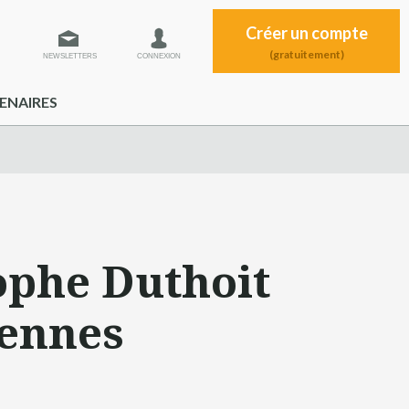
Créer un compte
(gratuitement)
NEWSLETTERS
CONNEXION
ENAIRES
ophe Duthoit
éennes