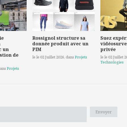
ie
Rossignol structure sa
Suez expér
a
donnée produit avec un
vidéosurve
c un
PIM
privée
stion de
le le 02 Juillet 2026
, dans
Projets
le le 02 Juillet 
Technologies
dans
Projets
Envoyer