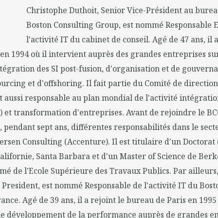
Christophe Duthoit, Senior Vice-Président au burea
Boston Consulting Group, est nommé Responsable 
l'activité IT du cabinet de conseil. Agé de 47 ans, il a
en 1994 où il intervient auprès des grandes entreprises su
intégration des SI post-fusion, d'organisation et de gouverna
ourcing et d'offshoring. Il fait partie du Comité de directi
est aussi responsable au plan mondial de l'activité intégrat
) et transformation d'entreprises. Avant de rejoindre le B
, pendant sept ans, différentes responsabilités dans le sect
ersen Consulting (Accenture). Il est titulaire d'un Doctorat
Californie, Santa Barbara et d'un Master of Science de Berkel
é de l'Ecole Supérieure des Travaux Publics. Par ailleurs
 President, est nommé Responsable de l'activité IT du Bost
nce. Agé de 39 ans, il a rejoint le bureau de Paris en 1995 
e développement de la performance auprès de grandes en