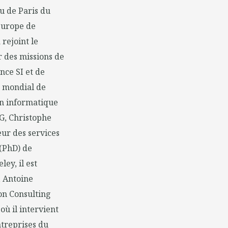
u de Paris du
Europe de
 rejoint le
r des missions de
nce SI et de
on mondial de
ion informatique
CG, Christophe
eur des services
 (PhD) de
ey, il est
, Antoine
on Consulting
où il intervient
treprises du