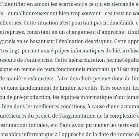
'identifier en amont les écarts entre ce qui est demandé et
fin - et malheureusement bien trop souvent - ces tests ne so
ffectués. Cette situation n'est pourtant pas irrémédiable e
entreprises, consistant en un changement d'approche : il suff
ogiciels en se basant sur l'évaluation des risques. Cette app
Testing), permet aux équipes informatiques de hiérarchiser
besoins de l'entreprise. Cette hiérarchisation permet égal
sique en terme de tests fonctionnels montrant qu'il est imp
de manière exhaustive : faire des choix permet donc de limi
 et donc incidemment de limiter les coûts. Très souvent, lo
u de pré-production, les équipes informatique n'ont jamai
à bien dans les meilleures conditions, à cause d'une accumu
antérieures du projet, de l'augmentation de la complexité d
estimations initiales, etc. Sans avoir pu mener les tests est
ponsables informatique à l'approche de la date de remise de