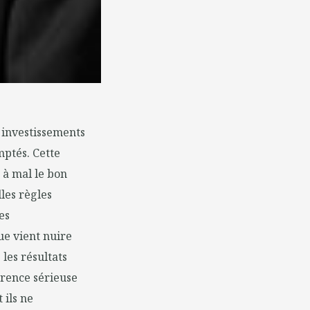
 investissements
mptés. Cette
 à mal le bon
les règles
es
e vient nuire
 les résultats
arence sérieuse
 ils ne