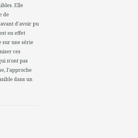
bles. Elle
e de
n avant d'avoir pu
est en effet
e sur une série
miser ces
qui n'ont pas
se, l'approche
ssible dans un