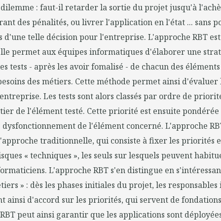
i dilemme : faut-il retarder la sortie du projet jusqu'à l'ac
urant des pénalités, ou livrer l'application en l'état ... sans
 d'une telle décision pour l'entreprise. L'approche RBT es
 Elle permet aux équipes informatiques d'élaborer une strat
es tests - après les avoir fomalisé - de chacun des éléments 
besoins des métiers. Cette méthode permet ainsi d'évaluer 
'entreprise. Les tests sont alors classés par ordre de priori
ier de l'élément testé. Cette priorité est ensuite pondérée
e dysfonctionnement de l'élément concerné. L'approche RBT
'approche traditionnelle, qui consiste à fixer les priorités 
isques « techniques », les seuls sur lesquels peuvent habit
formaticiens. L'approche RBT s'en distingue en s'intéressan
iers » : dès les phases initiales du projet, les responsables
t ainsi d'accord sur les priorités, qui servent de fondation
 RBT peut ainsi garantir que les applications sont déployée