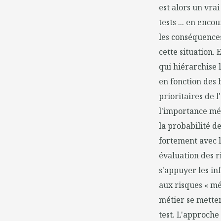
est alors un vra
tests ... en enco
les conséquences
cette situation.
qui hiérarchise l
en fonction des 
prioritaires de l
l'importance mét
la probabilité d
fortement avec l
évaluation des r
s'appuyer les in
aux risques « mét
métier se metten
test. L'approche