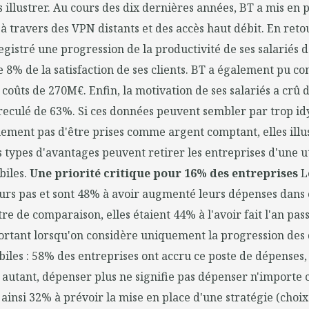
 illustrer. Au cours des dix dernières années, BT a mis en 
 à travers des VPN distants et des accès haut débit. En reto
egistré une progression de la productivité de ses salariés 
8% de la satisfaction de ses clients. BT a également pu c
 coûts de 270M€. Enfin, la motivation de ses salariés a crû 
reculé de 63%. Si ces données peuvent sembler par trop idy
ement pas d'être prises comme argent comptant, elles illu
types d'avantages peuvent retirer les entreprises d'une ut
biles.
Une priorité critique pour 16% des entreprises
Le
eurs pas et sont 48% à avoir augmenté leurs dépenses dans
tre de comparaison, elles étaient 44% à l'avoir fait l'an pass
ortant lorsqu'on considère uniquement la progression des 
iles : 58% des entreprises ont accru ce poste de dépenses
r autant, dépenser plus ne signifie pas dépenser n'importe
 ainsi 32% à prévoir la mise en place d'une stratégie (choix