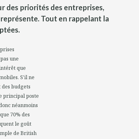
r des priorités des entreprises,
 représente. Tout en rappelant la
ptées.
eprises
 pas une
intérêt que
obiles. S'il ne
rt des budgets
e principal poste
e donc néanmoins
e que 70% des
iquent le goût
emple de British