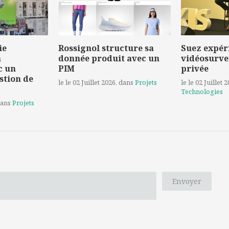
ie
Rossignol structure sa
Suez expér
a
donnée produit avec un
vidéosurve
c un
PIM
privée
stion de
le le 02 Juillet 2026
, dans
Projets
le le 02 Juillet 
Technologies
dans
Projets
Envoyer