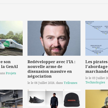
e son
Redévelopper avec l'IA :
Les pirates
 la GenAI
nouvelle arme de
l'abordage
dissuasion massive en
marchand
dans
Projets
négociation
le le 03 Juillet 
Technologies
le le 06 Juillet 2026
, dans
Tribunes