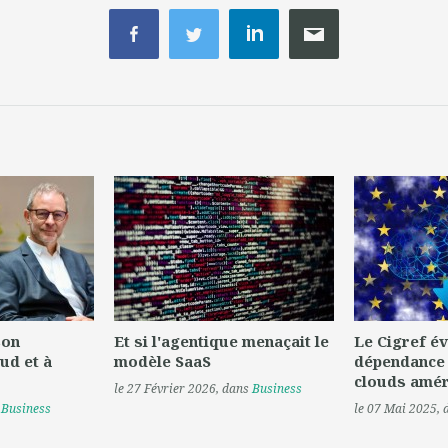
son
Et si l'agentique menaçait le
Le Cigref év
ud et à
modèle SaaS
dépendance
clouds amér
le 27 Février 2026
, dans
Business
s
Business
le 07 Mai 2025
,