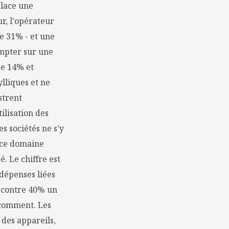
place une
ur, l'opérateur
de 31% - et une
ompter sur une
de 14% et
lliques et ne
strent
ilisation des
s sociétés ne s'y
 ce domaine
é. Le chiffre est
dépenses liées
, contre 40% un
 comment. Les
 des appareils,