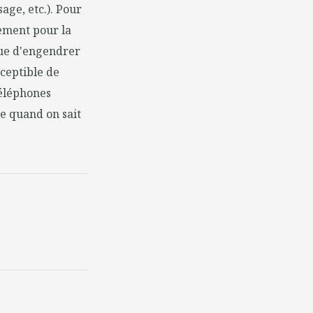
sage, etc.). Pour
uement pour la
que d'engendrer
sceptible de
téléphones
ue quand on sait