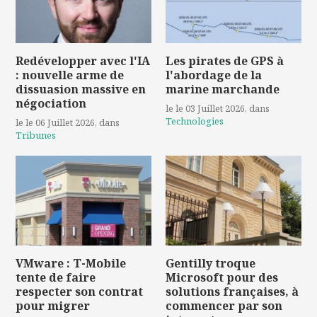
Redévelopper avec l'IA
Les pirates de GPS à
: nouvelle arme de
l'abordage de la
dissuasion massive en
marine marchande
négociation
le le 03 Juillet 2026
, dans
Technologies
le le 06 Juillet 2026
, dans
Tribunes
VMware : T-Mobile
Gentilly troque
tente de faire
Microsoft pour des
respecter son contrat
solutions françaises, à
pour migrer
commencer par son