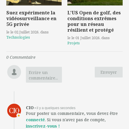
Suez expérimente la
L'US Open de golf, des
vidéosurveillance en
conditions extrêmes
5G privée
pour un réseau
résilient et protégé
le le 02 Juillet 2026
, dans
Technologies
le le 01 Juillet 2026
, dans
Projets
0
Commentaire
Envoyer
Ecrire un
commentaire...
CIO
• il y a quelques secondes
Pour poster un commentaire, vous devez être
connecté
. Si vous n'avez pas de compte,
inscrivez-vous !