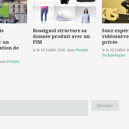
ie
Rossignol structure sa
Suez expér
a
donnée produit avec un
vidéosurve
c un
PIM
privée
stion de
le le 02 Juillet 2026
, dans
Projets
le le 02 Juillet 
Technologies
dans
Projets
Envoyer