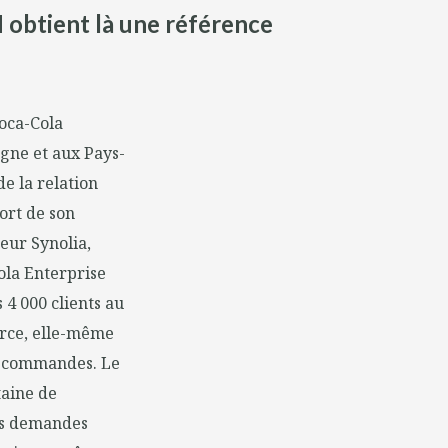
 obtient là une référence
oca-Cola
gne et aux Pays-
de la relation
ort de son
teur Synolia,
ola Enterprise
4 000 clients au
erce, elle-même
es commandes. Le
taine de
les demandes