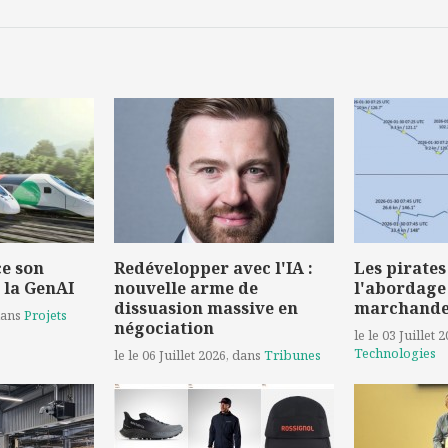
e son
Redévelopper avec l'IA :
Les pirates
 la GenAI
nouvelle arme de
l'abordage
dissuasion massive en
marchand
dans
Projets
négociation
le le 03 Juillet 
Technologies
le le 06 Juillet 2026
, dans
Tribunes