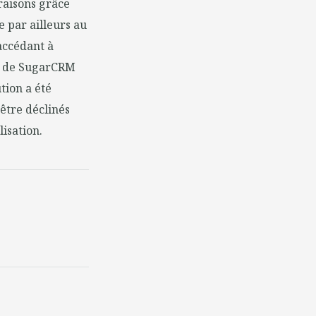
raisons grâce
e par ailleurs au
accédant à
urs de SugarCRM
tion a été
 être déclinés
isation.