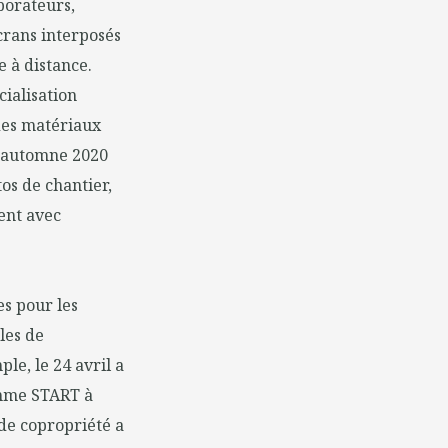
borateurs,
crans interposés
e à distance.
cialisation
des matériaux
l'automne 2020
tos de chantier,
ent avec
s pour les
les de
le, le 24 avril a
amme START à
de copropriété a