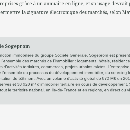
reprises grâce à un annuaire en ligne, et sn usage devrai
permettre la signature électronique des marchés, selon M
de Sogeprom
omotion immobilière du groupe Société Générale, Sogeprom est présent
 l'ensemble des marchés de l'immobilier : logements, hôtels, résidence
s d'activités tertiaires, commerces, projets urbains mixtes. L'entrepr
ur l'ensemble du processus du développement immobilier, du sourcing fo
itation du bâtiment. Avec un volume d'activité global de 872 M€ en 20
servés et 38 928 m² d'immobilier tertiaire en cours de développement
 tout le territoire national, en Île-de-France et en régions, en direct ou via