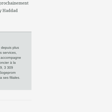
t prochainement
ay Haddad
 depuis plus
s services,
ise accompagne
ncier à la
19, 3 309
, Sogeprom
 ses filiales.