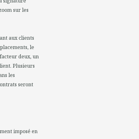
la signature
 zoom sur les
ant aux clients
éplacements, le
 facteur deux, un
lient. Plusieurs
ans les
ontrats seront
gement imposé en