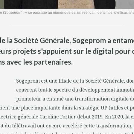
ogeprom) : « ce passage au numérique est un réel gain de temps, d’efficacité et 
 de la Société Générale, Sogeprom a ent
eurs projets s'appuient sur le digital pour
ons avec les partenaires.
Sogeprom est une filiale de la Société Générale, don
couvrent tout le spectre du développement immobil
promoteur a entamé une transformation digitale d
 tient une place importante dans la stratégie UP (utiles et 
rectrice générale Caroline Fortier début 2019. En 2020, la cr
 du télétravail ont encore accéléré cette transformation, 