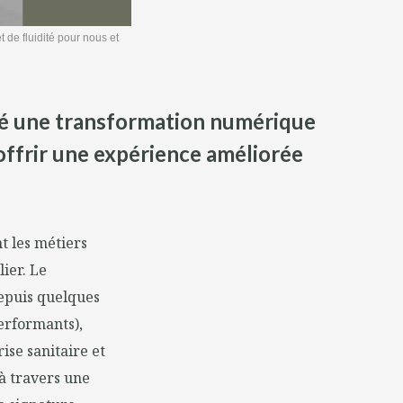
de fluidité pour nous et
amé une transformation numérique
 offrir une expérience améliorée
t les métiers
ier. Le
epuis quelques
performants),
ise sanitaire et
à travers une