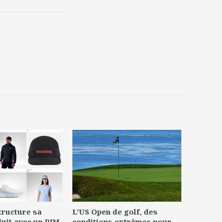
tructure sa
L'US Open de golf, des
uit avec un PIM
conditions extrêmes pour