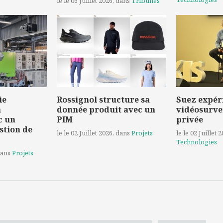
le le 06 Juillet 2026
, dans
Tribunes
ie
Rossignol structure sa
Suez expér
a
donnée produit avec un
vidéosurve
c un
PIM
privée
stion de
le le 02 Juillet 2026
, dans
Projets
le le 02 Juillet 
Technologies
dans
Projets