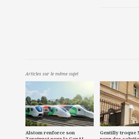
Articles sur le même sujet
Alstom renforce son
Gentilly troque
Zerotrust pour la GenAI
pour des soluti