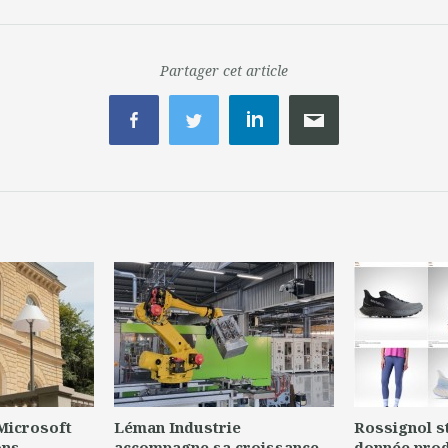
Partager cet article
 Microsoft
Léman Industrie
Rossignol s
ons
accompagne sa croissance
donnée prod