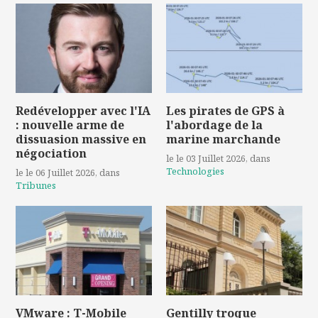
Redévelopper avec l'IA
Les pirates de GPS à
: nouvelle arme de
l'abordage de la
dissuasion massive en
marine marchande
négociation
le le 03 Juillet 2026
, dans
Technologies
le le 06 Juillet 2026
, dans
Tribunes
VMware : T-Mobile
Gentilly troque