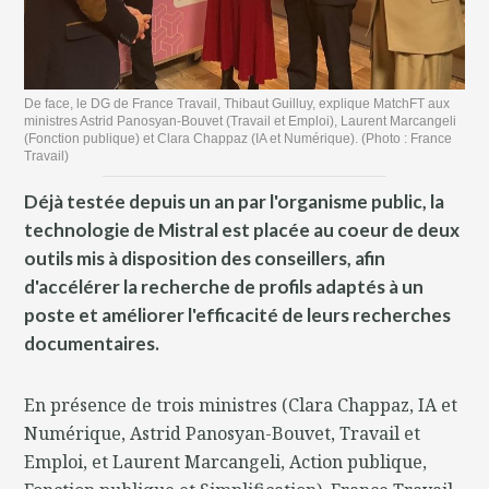
De face, le DG de France Travail, Thibaut Guilluy, explique MatchFT aux
ministres Astrid Panosyan-Bouvet (Travail et Emploi), Laurent Marcangeli
(Fonction publique) et Clara Chappaz (IA et Numérique). (Photo : France
Travail)
Déjà testée depuis un an par l'organisme public, la
technologie de Mistral est placée au coeur de deux
outils mis à disposition des conseillers, afin
d'accélérer la recherche de profils adaptés à un
poste et améliorer l'efficacité de leurs recherches
documentaires.
En présence de trois ministres (Clara Chappaz, IA et
Numérique, Astrid Panosyan-Bouvet, Travail et
Emploi, et Laurent Marcangeli, Action publique,