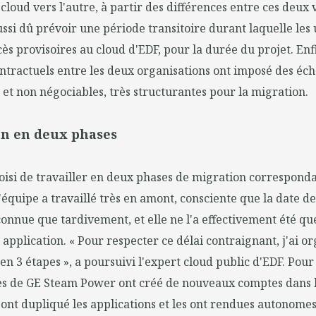
cloud vers l'autre, à partir des différences entre ces deux v
ussi dû prévoir une période transitoire durant laquelle les 
cès provisoires au cloud d'EDF, pour la durée du projet. Enfi
tractuels entre les deux organisations ont imposé des éc
s et non négociables, très structurantes pour la migration.
n en deux phases
oisi de travailler en deux phases de migration corresponda
L'équipe a travaillé très en amont, consciente que la date d
 connue que tardivement, et elle ne l'a effectivement été q
 application. « Pour respecter ce délai contraignant, j'ai or
n 3 étapes », a poursuivi l'expert cloud public d'EDF. Pou
pes de GE Steam Power ont créé de nouveaux comptes dans l
s ont dupliqué les applications et les ont rendues autonomes