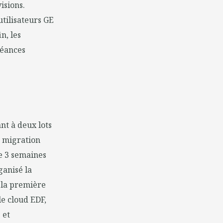
isions.
utilisateurs GE
n, les
héances
nt à deux lots
e migration
ue 3 semaines
ganisé la
r la première
e cloud EDF,
 et