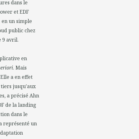
tures dans le
Power et EDF
é en un simple
loud public chez
 9 avril.
licative en
eriori
. Mais
Elle a en effet
 tiers jusqu'aux
s, a précisé Ahn
DF de la landing
tion dans le
i a représenté un
'adaptation