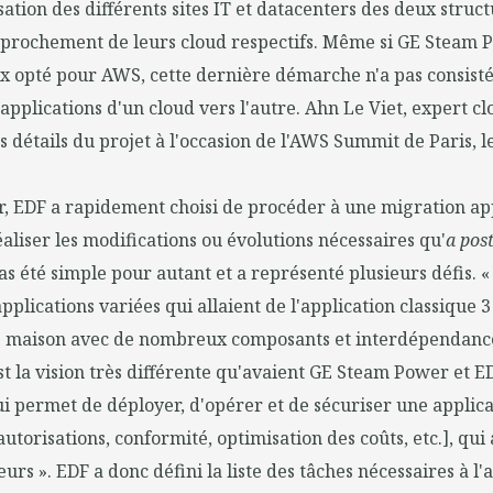
sation des différents sites IT et datacenters des deux struc
prochement de leurs cloud respectifs. Même si GE Steam 
x opté pour AWS, cette dernière démarche n'a pas consist
applications d'un cloud vers l'autre. Ahn Le Viet, expert c
s détails du projet à l'occasion de l'AWS Summit de Paris, le
 EDF a rapidement choisi de procéder à une migration app
réaliser les modifications ou évolutions nécessaires qu'
a post
as été simple pour autant et a représenté plusieurs défis. « 
plications variées qui allaient de l'application classique 3
maison avec de nombreux composants et interdépendance
est la vision très différente qu'avaient GE Steam Power et E
ui permet de déployer, d'opérer et de sécuriser une applica
autorisations, conformité, optimisation des coûts, etc.], qu
urs ». EDF a donc défini la liste des tâches nécessaires à l