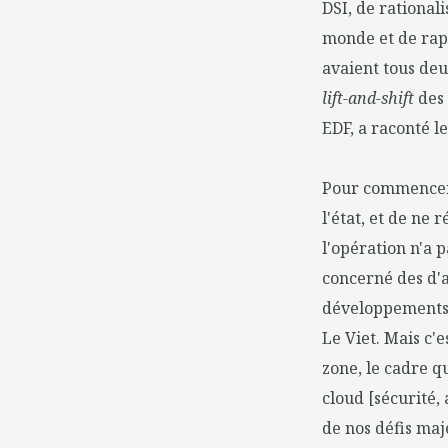
DSI, de rationali
monde et de rap
avaient tous deu
lift-and-shift
des 
EDF, a raconté le
Pour commencer,
l'état, et de ne 
l'opération n'a p
concerné des d'ap
développements 
Le Viet. Mais c'
zone, le cadre q
cloud [sécurité, 
de nos défis maje