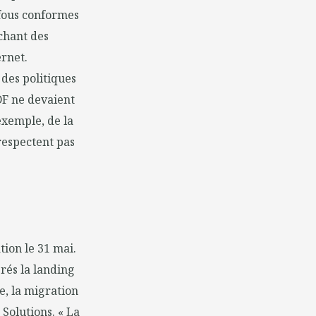
-fous conformes
chant des
ernet.
des politiques
EDF ne devaient
 exemple, de la
respectent pas
tion le 31 mai.
grés la landing
e, la migration
 Solutions. « La