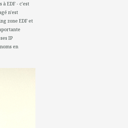
 à EDF - c'est
agé n'est
ding zone EDF et
importante
ses IP
e noms en