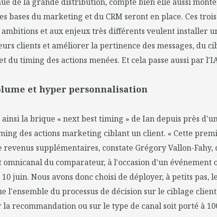
ue de la grande distribution, compte bien elle aussi monter
 les bases du marketing et du CRM seront en place. Ces troi
 ambitions et aux enjeux très différents veulent installer u
eurs clients et améliorer la pertinence des messages, du cib
et du timing des actions menées. Et cela passe aussi par l'IA
lume et hyper personnalisation
e ainsi la brique « next best timing » de Ian depuis près d'u
ming des actions marketing ciblant un client. « Cette prem
e revenus supplémentaires, constate Grégory Vallon-Fahy, 
t omnicanal du comparateur, à l'occasion d'un événement 
e 10 juin. Nous avons donc choisi de déployer, à petits pas, le
ue l'ensemble du processus de décision sur le ciblage client,
 la recommandation ou sur le type de canal soit porté à 10