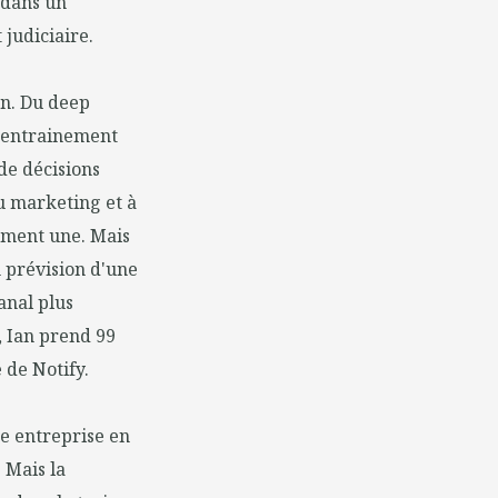
, dans un
 judiciaire.
an. Du deep
n entrainement
de décisions
du marketing et à
lement une. Mais
n prévision d'une
anal plus
, Ian prend 99
 de Notify.
ne entreprise en
 Mais la