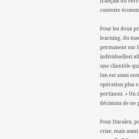
français du verr
contexte économi
Pour les deux pr
learning, du ma
permanent sur le
individuelles) a
une clientèle qu
Ian est aussi en
opération plus e
pertinent. « Un
décisions de ne 
Pour Duralex, pou
crise, mais auss