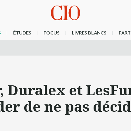
S
ÉTUDES
FOCUS
LIVRES BLANCS
PART
, Duralex et LesFur
er de ne pas déci