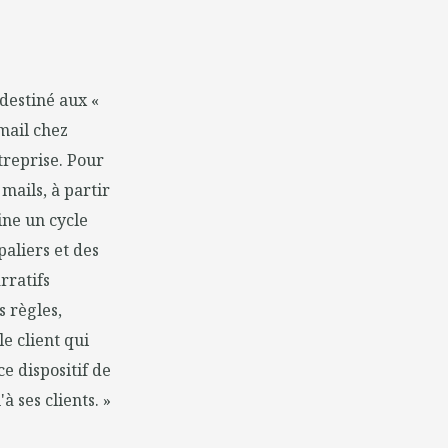
destiné aux «
 mail chez
treprise. Pour
mails, à partir
ine un cycle
paliers et des
rratifs
s règles,
e client qui
ce dispositif de
 ses clients. »