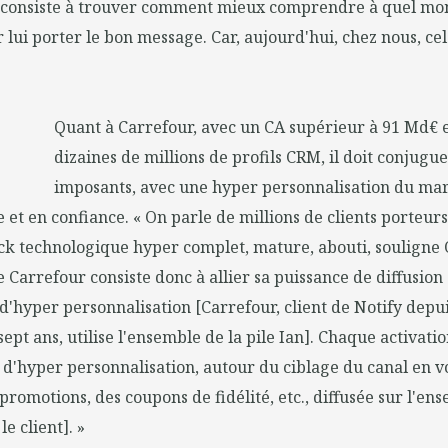
 consiste à trouver comment mieux comprendre à quel m
r lui porter le bon message. Car, aujourd'hui, chez nous, cel
Quant à Carrefour, avec un CA supérieur à 91 Md€ e
dizaines de millions de profils CRM, il doit conjugu
imposants, avec une hyper personnalisation du mar
e et en confiance. « On parle de millions de clients porteurs
tack technologique hyper complet, mature, abouti, souligne
 Carrefour consiste donc à allier sa puissance de diffusion
d'hyper personnalisation [Carrefour, client de Notify depui
a sept ans, utilise l'ensemble de la pile Ian]. Chaque activa
 d'hyper personnalisation, autour du ciblage du canal en v
promotions, des coupons de fidélité, etc., diffusée sur l'en
le client]. »