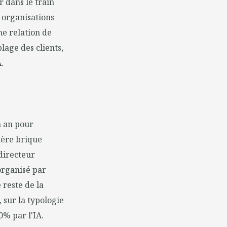
 dans le train
s organisations
ne relation de
lage des clients,
.
n an pour
ière brique
directeur
organisé par
 reste de la
 sur la typologie
0% par l'IA.