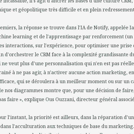
e incassable, il s'agit d'ancrer les bases d'une culture CRM
que et géopolitique très difficile et en plein redressement
emiers, la réponse se trouve dans l'IA de Notify, appelée I
chine learning et de l'apprentissage par renforcement (u
s interactions, sur l'expérience, pour optimiser une prise 
fin d'orchestrer le CRM face à la complexité grandissante 
i ne veut plus d'une personnalisation qui n'en est pas réel
trainé à ne pas agir, à n'activer aucune action marketing, e
fficace, qui se déroulera à un meilleur moment ou sur un c
 de nos diagrammes montre que, pour une décision de faire
pas faire », explique Ous Ouzzani, directeur général associé
r l'instant, la priorité est ailleurs, dans la réparation d'u
i dans l'acculturation aux techniques de base du marketing.