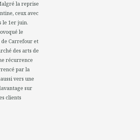
 Malgré la reprise
antine, ceux avec
le 1er juin.
provoqué le
 de Carrefour et
arché des arts de
une récurrence
rrencé par la
 aussi vers une
 davantage sur
es clients