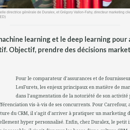
lle directrice générale de Duralex, et Grégory Vallon-Fahy, directeur marketing cl
 ED)
 machine learning et le deep learning pour
if. Objectif, prendre des décisions mark
Pour le comparateur d'assurances et de fournisseu
LesFurets, les enjeux principaux en matière de ma
dans l'augmentation de la notoriété de son activité 
fférenciation vis-à-vis de ses concurrents. Pour Carrefour,
ture du CRM, il s'agit d'arriver à pratiquer un marketing 
lement hyper personnalisé. Enfin, chez Duralex, le petit i