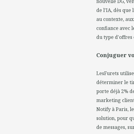
nouvelle DG, ven
de l'IA, dès que
au contexte, aux
confiance avec l
du type d'offres 
Conjuguer vo
LesFurets utilis
déterminer le ti
porte déjà 2% d
marketing clien
Notify à Paris, l
solution, pour q
de messages, sur