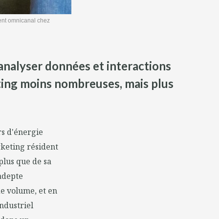
ient omnicanal chez
 analyser données et interactions
eting moins nombreuses, mais plus
rs d'énergie
rketing résident
plus que de sa
 adepte
de volume, et en
ndustriel