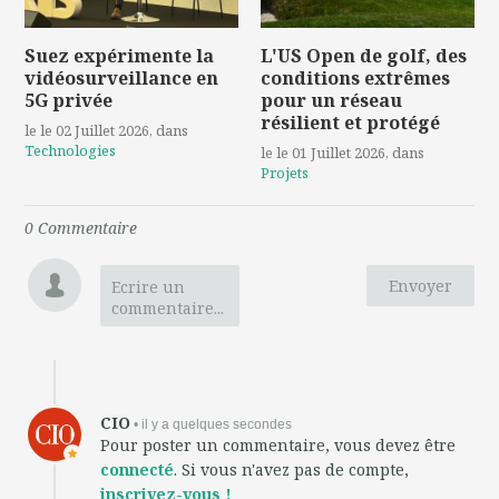
Suez expérimente la
L'US Open de golf, des
vidéosurveillance en
conditions extrêmes
5G privée
pour un réseau
résilient et protégé
le le 02 Juillet 2026
, dans
Technologies
le le 01 Juillet 2026
, dans
Projets
0
Commentaire
Envoyer
Ecrire un
commentaire...
CIO
• il y a quelques secondes
Pour poster un commentaire, vous devez être
connecté
. Si vous n'avez pas de compte,
inscrivez-vous !