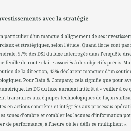
nvestissements avec la stratégie
en particulier d'un manque d'alignement de ses investissem
ciaux et stratégiques, selon l'étude. Quand ils ne sont pas
énérale, 57% des DSI du luxe interrogés dans l'enquête dise
ne feuille de route claire associés à des objectifs précis. 
soutien de la direction, 43% déclarent manquer d'un soutien
nologiques. Pour Bain & Company, cela signifie que pour av
mérique, les DG du luxe auraient intérêt à « veiller à ce q
ent transmises aux équipes technologiques de façon suffis
tes en actions concrètes et intégrées aux processus opérat
les zones d'ombre et combler les lacunes d'information pou
er de performance, à l'heure où les défis se multiplient ».