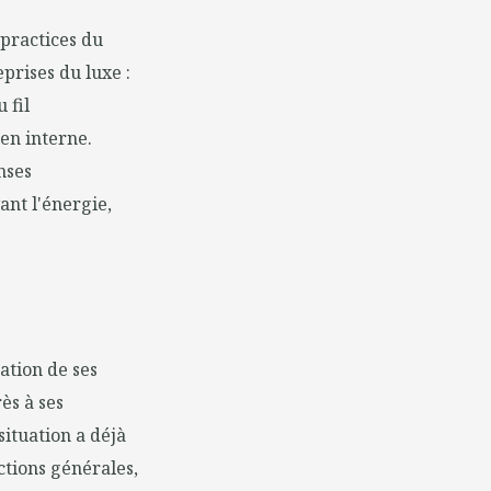
practices du
prises du luxe :
 fil
en interne.
nses
ant l'énergie,
ation de ses
ès à ses
situation a déjà
ctions générales,