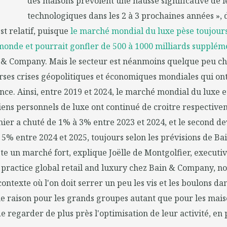
des maisons prévoient une hausse significative de 
technologiques dans les 2 à 3 prochaines années », 
st relatif, puisque
le marché mondial du luxe pèse toujours
monde et pourrait gonfler de 500 à 1000 milliards suppléme
n & Company. Mais le secteur est néanmoins quelque peu ch
erses crises géopolitiques et économiques mondiales qui on
ance. Ainsi, entre 2019 et 2024, le marché mondial du luxe e
iens personnels de luxe ont continué de croitre respectiv
ier a chuté de 1% à 3% entre 2023 et 2024, et le second 
5% entre 2024 et 2025, toujours selon les prévisions de B
te un marché fort, explique Joëlle de Montgolfier, executiv
 practice global retail and luxury chez Bain & Company, 
contexte où l'on doit serrer un peu les vis et les boulons da
e raison pour les grands groupes autant que pour les mai
 regarder de plus près l'optimisation de leur activité, en p