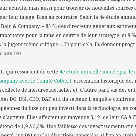
eur activité, mais aussi pour trouver de nouvelles sources 
er leur image. Bien au contraire. Selon la 4e étude annuel
e Bain & Company, « 85 % des directeurs généraux estiment
importante pour la mise en oeuvre de leur stratégie, et 8 %
la jugent même critique ». Et pour cela, ils donnent prog
e aux DSI.
ts qui ressortent de cette
4e étude annuelle menée par le 
Company avec le Comité Colbert
, association historique des
 collecte de mesures factuelles et, d'autre part, via des en
 des DG, DSI, CDO, DAF, etc. du secteur. L'enquête confirme 
péennes du luxe ont peu investi dans la technologie, en c
s d'activité. Elles affectent en moyenne 3,1% de leur CA à l'
'étend de 1,9 à 5,5%. Une faiblesse des investissements qui 
t porté aux DSI par les directions générales, si l'on en croi