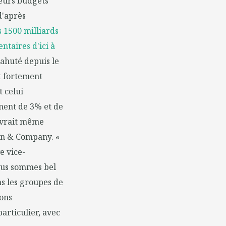
leurs budgets
d'après
 1500 milliards
ntaires d'ici à
ahuté depuis le
t fortement
t celui
ement de 3% et de
devrait même
ain & Company. «
e vice-
nous sommes bel
ns les groupes de
sons
articulier, avec