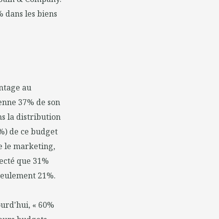
% dans les biens
antage au
yenne 37% de son
s la distribution
0%) de ce budget
me le marketing,
fecté que 31%
) seulement 21%.
urd'hui, « 60%