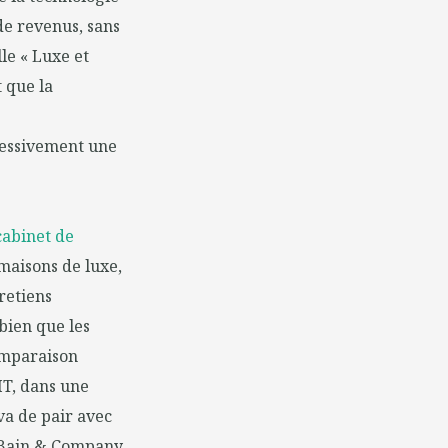
de revenus, sans
le « Luxe et
 que la
ressivement une
cabinet de
 maisons de luxe,
tretiens
bien que les
omparaison
IT, dans une
va de pair avec
t Bain & Company.