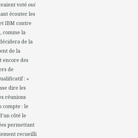
 avaient voté
oui
ant écouter les
 et IBM contre
s, comme la
décidera de la
ent de la
t encore des
iers de
lificatif : «
se dire les
es réunions
n compte : le
'un côté le
dées permettant
ement recueilli