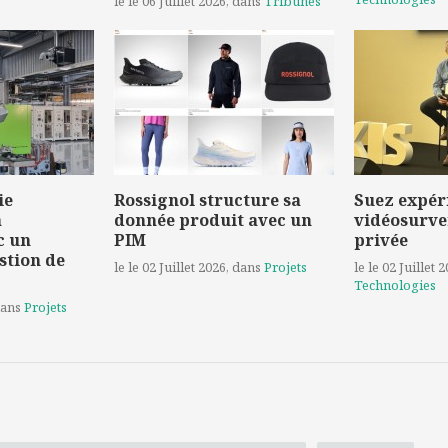
le le 06 Juillet 2026
, dans
Tribunes
ie
Rossignol structure sa
Suez expér
a
donnée produit avec un
vidéosurve
c un
PIM
privée
stion de
le le 02 Juillet 2026
, dans
Projets
le le 02 Juillet 
Technologies
dans
Projets