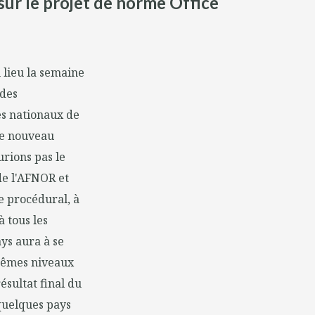
 sur le projet de norme Office
 lieu la semaine
 des
es nationaux de
le nouveau
urions pas le
de l'AFNOR et
e procédural, à
à tous les
ys aura à se
mêmes niveaux
ésultat final du
 quelques pays