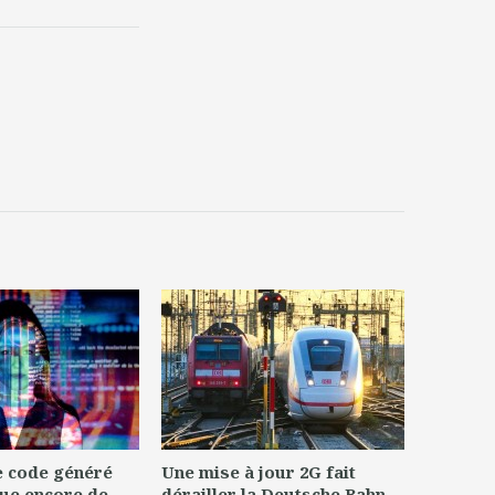
le code généré
Une mise à jour 2G fait
ue encore de
dérailler la Deutsche Bahn