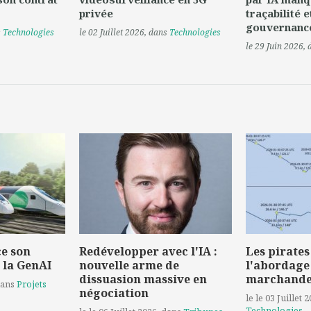
privée
traçabilité e
gouvernanc
s
Technologies
le 02 Juillet 2026
, dans
Technologies
le 29 Juin 2026
,
e son
Redévelopper avec l'IA :
Les pirates
 la GenAI
nouvelle arme de
l'abordage
dissuasion massive en
marchand
dans
Projets
négociation
le le 03 Juillet 
Technologies