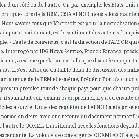
ler d'un côté ou de l'autre. Or, par exemple, les Etats-Unis
s critiques lors de la BRM. Côté AFNOR, nous allons mainten
. Nous savons tous que Microsoft est pour la normalisation
s importe maintenant, est le sentiment des acteurs françai
. » Faute de consensus, c'est la direction de l'AFNOR qui 
se. Interrogé par IDG News Service, Franck Farance, présid
caine, a estimé que la norme telle que discutée comportai
uts. Il s'est offusqué du faible délai de discussion des mill
r la tenue de la BRM elle-même, Frédéric Bon n'a qu'un qua
Après un premier tour de chaque pays pour que chacun puis
il souhaitait voir examinés en premier, il y a eu ensuite d
iciles à suivre. L'une des requêtes de l'AFNOR a été prise e
 norme en deux, avec une refonte du document normatif : d
e l'autre le OOXML transitionnel avec les fonctions dégra
é ascendante. La volonté de convergence OOXML/ODF a égal