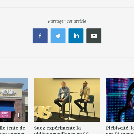
Partager cet article
le tente de
Suez expérimente la
Plébiscité, 
son contrat
vidéosurveillance en 5G
par IA manq