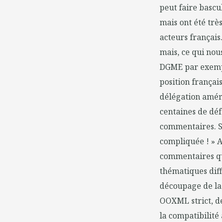
peut faire bascu
mais ont été trè
acteurs français
mais, ce qui nou
DGME par exemple
position françai
délégation améri
centaines de défa
commentaires. Su
compliquée ! » 
commentaires qu'
thématiques diff
découpage de la
OOXML strict, d
la compatibilit