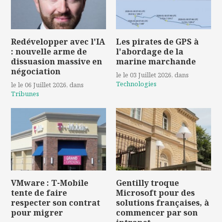
Redévelopper avec l'IA
Les pirates de GPS à
: nouvelle arme de
l'abordage de la
dissuasion massive en
marine marchande
négociation
le le 03 Juillet 2026
, dans
Technologies
le le 06 Juillet 2026
, dans
Tribunes
VMware : T-Mobile
Gentilly troque
tente de faire
Microsoft pour des
respecter son contrat
solutions françaises, à
pour migrer
commencer par son