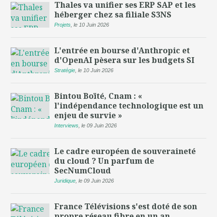
Thales va unifier ses ERP SAP et les
héberger chez sa filiale S3NS
Projets
,
le 10 Juin 2026
L'entrée en bourse d'Anthropic et
d'OpenAI pèsera sur les budgets SI
Stratégie
,
le 10 Juin 2026
Bintou Boïté, Cnam : «
l'indépendance technologique est un
enjeu de survie »
Interviews
,
le 09 Juin 2026
Le cadre européen de souveraineté
du cloud ? Un parfum de
SecNumCloud
Juridique
,
le 09 Juin 2026
France Télévisions s'est doté de son
propre réseau fibre en un an