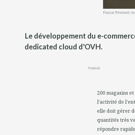
Pascal Rheinert, re
Le développement du e-commerce inc
dedicated cloud d'OVH.
Publicité
200 magasins et
l'activité de l'e
elle doit gérer 
quantités très v
répondre rapidem