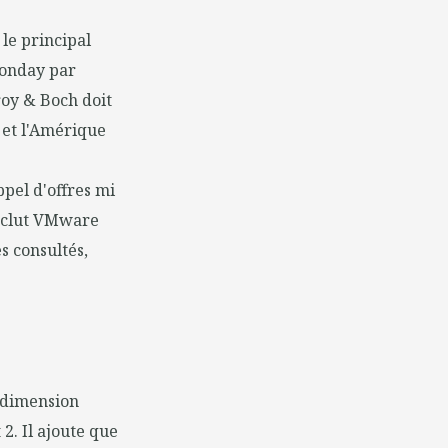
 le principal
Monday par
roy & Boch doit
 et l'Amérique
ppel d'offres mi
inclut VMware
es consultés,
a dimension
 2. Il ajoute que