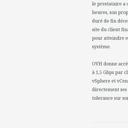
le prestataire a
heures, son pro
duré de fin déc
site du client f
pour atteindre en
système.
OVH donne accès
à 1,5 Gbps par 
vSphere et vCentr
directement ses 
tolerance sur so