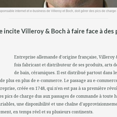
sponsable internet et e-business de Villeroy et Boch, doit gérer des pics de charge e
ite Villeroy & Boch à faire face à des pic
Entreprise allemande d'origine française, Villeroy 
fois fabricant et distributeur de ses produits, arts de
de bain, céramiques. Il est distribué partout dans 
 de plus en plus de e-commerce. Le passage au e-commerce
ntreprise, créée en 1748, qui n'en est pas à sa première révol
des pics de charge dus aux passages de commande à toute h
ariables, une disponibilité et une chaîne d'approvisionnem
ent, en temps réel et su plusieurs continents.