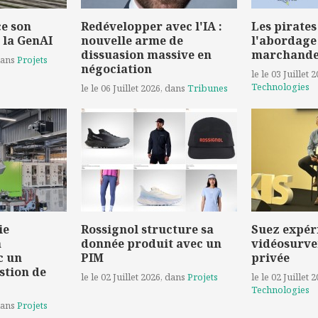
e son
Redévelopper avec l'IA :
Les pirates
 la GenAI
nouvelle arme de
l'abordage
dissuasion massive en
marchand
dans
Projets
négociation
le le 03 Juillet 
Technologies
le le 06 Juillet 2026
, dans
Tribunes
ie
Rossignol structure sa
Suez expér
a
donnée produit avec un
vidéosurve
c un
PIM
privée
stion de
le le 02 Juillet 2026
, dans
Projets
le le 02 Juillet 
Technologies
dans
Projets