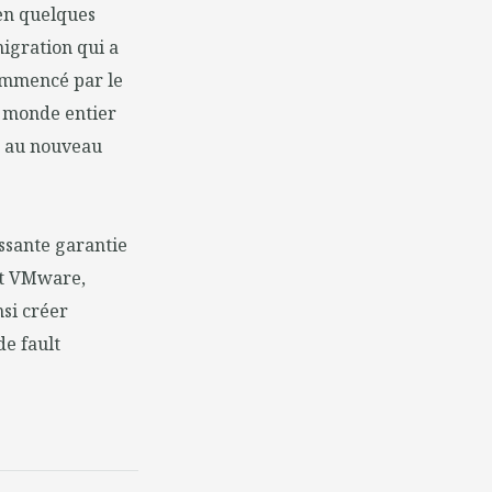
 en quelques
igration qui a
ommencé par le
le monde entier
sé au nouveau
ssante garantie
nt VMware,
nsi créer
de fault