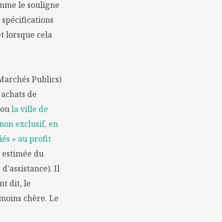
omme le souligne
 spécifications
t lorsque cela
Marchés Publics)
 achats de
ou
la ville de
non exclusif, en
és » au profit
r estimée du
d'assistance). Il
t dit, le
 moins chère. Le