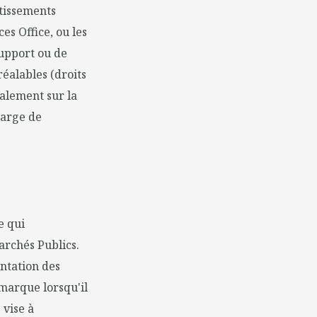
stissements
es Office, ou les
support ou de
réalables (droits
galement sur la
harge de
e qui
archés Publics.
ntation des
marque lorsqu'il
 vise à