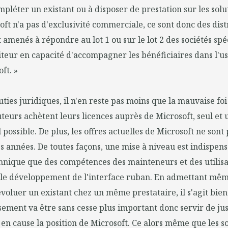
pléter un existant ou à disposer de prestation sur les solu
oft n'a pas d'exclusivité commerciale, ce sont donc des dis
t amenés à répondre au lot 1 ou sur le lot 2 des sociétés spéc
diteur en capacité d'accompagner les bénéficiaires dans l'u
ft. »
uties juridiques, il n'en reste pas moins que la mauvaise foi
buteurs achètent leurs licences auprès de Microsoft, seul et
 possible. De plus, les offres actuelles de Microsoft ne son
es années. De toutes façons, une mise à niveau est indispen
hnique que des compétences des mainteneurs et des utilisa
 le développement de l'interface ruban. En admettant même 
évoluer un existant chez un même prestataire, il s'agit bien
ssement va être sans cesse plus important donc servir de jus
en cause la position de Microsoft. Ce alors même que les s