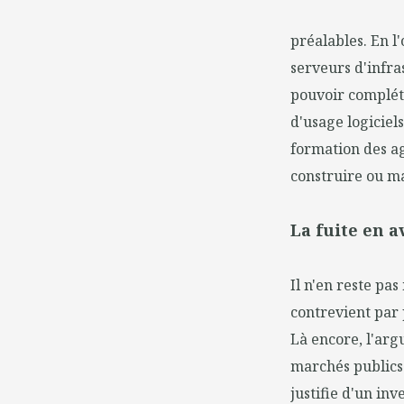
préalables. En l
serveurs d'infra
pouvoir compléter
d'usage logiciel
formation des ag
construire ou mai
La fuite en a
Il n'en reste pa
contrevient par 
Là encore, l'arg
marchés publics
justifie d'un in