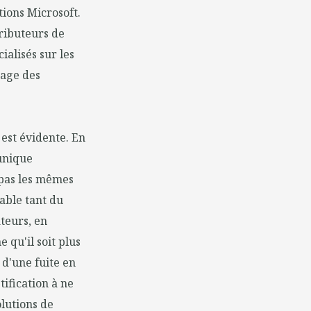
tions Microsoft.
tributeurs de
ialisés sur les
sage des
 est évidente. En
 unique
t pas les mêmes
sable tant du
teurs, en
qu'il soit plus
 d'une fuite en
tification à ne
olutions de