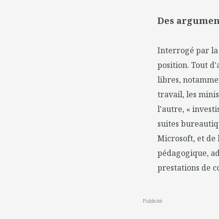
Des argument
Interrogé par la
position. Tout d'
libres, notammen
travail, les min
l'autre, « invest
suites bureautiq
Microsoft, et de 
pédagogique, adm
prestations de c
Publicité