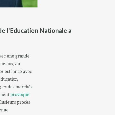
de l'Education Nationale a
 avec une grande
ne fois, au
es est lancé avec
'Education
ègles des marchés
mement
provoqué
plusieurs procès
venue