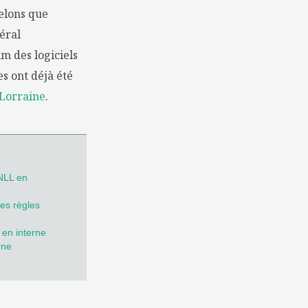
elons que
éral
m des logiciels
s ont déjà été
Lorraine
.
CNLL en
les règles
 en interne
rne