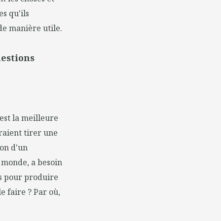
es qu'ils
de manière utile.
uestions
est la meilleure
raient tirer une
ion d'un
e monde, a besoin
rs pour produire
e faire ? Par où,