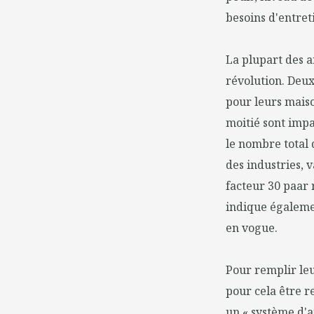
besoins d'entret
La plupart des a
révolution. Deu
pour leurs maiso
moitié sont impa
le nombre total 
des industries, 
facteur 30 paar 
indique égalemen
en vogue.
Pour remplir leu
pour cela être r
un « système d'a