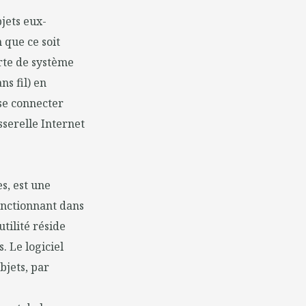
bjets eux-
 que ce soit
orte de système
s fil) en
se connecter
sserelle Internet
s, est une
onctionnant dans
tilité réside
. Le logiciel
bjets, par