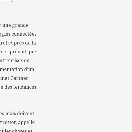
er une grande
ogies connectées
re) et près de la
tner prévoit que
ntreprises ou
ugmentation d'un
binet Gartner
be des tendances
ées mais doivent
rrester, appelle
t les choses et