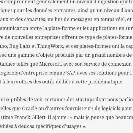
es comprennent généralement un niveau d'ingestion qui t
iques pour les données entrantes, ainsi qu'un niveau d'anal
aux et des capacités, un bus de messages en temps réel, et
munication entre la plate-forme et les applications en su
de nouvelles entreprises offrent ce type de plates-formes
ubo, Bug Labs et ThingWorx, et ces plates-formes ont la ca
c une gamme d'objets produits par un grand nombre de f
ablies telles que Microsoft, avec son service de connexion d
logiciels d'entreprise comme SAP, avec ses solutions pour l
t à leurs offres des outils dédiés à cette problématique.
sceptibles de voir certaines des startups dont nous parlio
telles que Oracle ou d'autres fournisseurs de logiciels pour
estime Franck Gillett. Il ajoute : « mais je pense que beauco
diées à des cas spécifiques d'usages ».