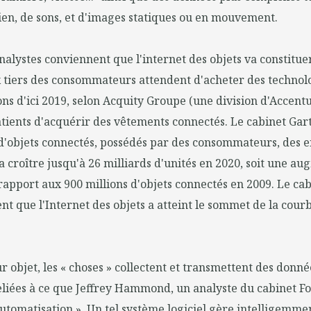
ien, de sons, et d'images statiques ou en mouvement.
nalystes conviennent que l'internet des objets va constitu
x tiers des consommateurs attendent d'acheter des technol
ns d'ici 2019, selon Acquity Groupe (une division d'Accentu
tients d'acquérir des vêtements connectés. Le cabinet Gar
d'objets connectés, possédés par des consommateurs, des e
va croître jusqu'à 26 milliards d'unités en 2020, soit une a
rapport aux 900 millions d'objets connectés en 2009. Le ca
t que l'Internet des objets a atteint le sommet de la cour
r objet, les « choses » collectent et transmettent des donn
eliées à ce que Jeffrey Hammond, un analyste du cabinet Fo
utomatisation ». Un tel système logiciel gère intelligemmen