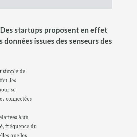
 Des startups proposent en effet
es données issues des senseurs des
st simple de
et, les
pour se
res connectées
elatives à un
é, fréquence du
lles que les