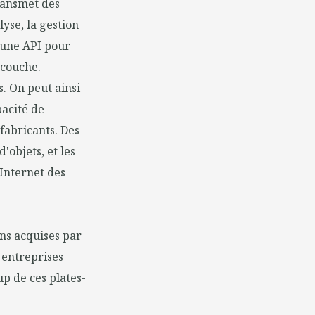
ransmet des
yse, la gestion
 une API pour
rcouche.
. On peut ainsi
pacité de
abricants. Des
'objets, et les
'Internet des
ns acquises par
 entreprises
up de ces plates-