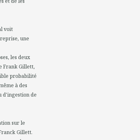
s et de les
l voit
treprise, une
ses, les deux
 Frank Gillett,
ible probabilité
u même à des
u d'ingestion de
tion sur le
ranck Gillett.